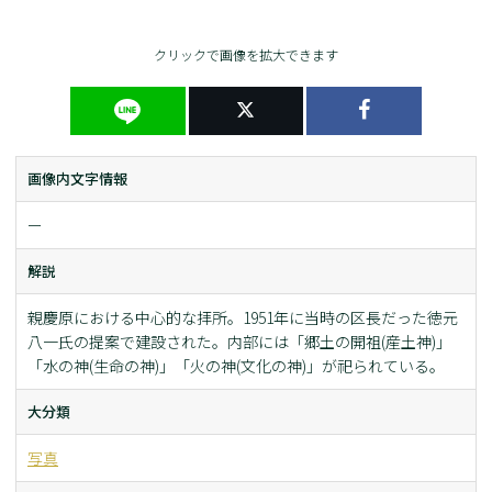
クリックで画像を拡大できます
画像内文字情報
ー
解説
親慶原における中心的な拝所。1951年に当時の区長だった徳元
八一氏の提案で建設された。内部には「郷土の開祖(産土神)」
「水の神(生命の神)」「火の神(文化の神)」が祀られている。
大分類
写真