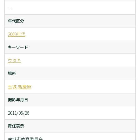
ー
年代区分
2000年代
キーワード
ウタキ
場所
玉城-親慶原
撮影年月日
2011/05/26
責任表示
南城市教育委員会