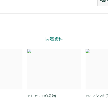
公開
関連資料
カミアシャギ(男神)
カミアシャギ(