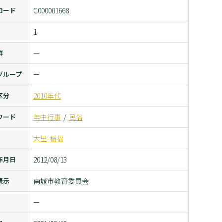
コード
C000001668
1
群
ー
グループ
ー
区分
2010年代
ワード
年中行事
民俗
大里-稲福
年月日
2012/08/13
表示
南城市教育委員会
ー