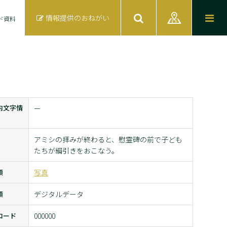
情報提供のおねがい
ド資料
内文字情
ー
アミシの拝みが終わると、慰霊碑の前で子ども
たちが綱引きをおこなう。
類
写真
類
デジタルデータ
コード
000000