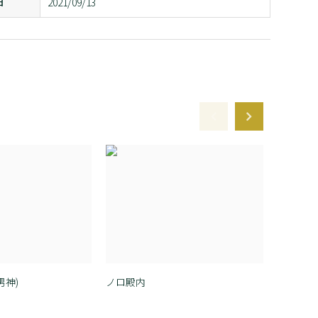
日
2021/09/13
男神)
ノロ殿内
ノロ殿内