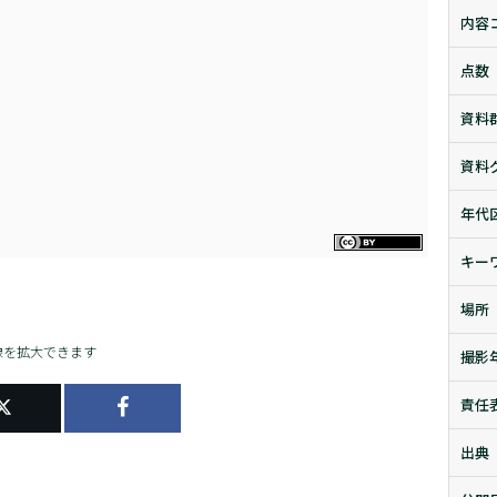
内容
点数
資料
資料
年代
キー
場所
像を拡大できます
撮影
責任
出典