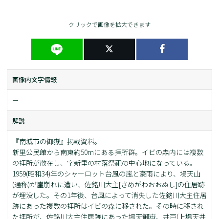
クリックで画像を拡大できます
画像内文字情報
ー
解説
『南城市の御嶽』掲載資料。
新里公民館から南東約50mにある拝所群。イビの森内には複数
の拝所が散在し、字新里の村落祭祀の中心地になっている。
1959(昭和34)年のシャーロット台風の嵐と豪雨により、場天山
(通称)が崖崩れに遭い、佐銘川大主[さめがわおおぬし]の住居跡
が埋没した。その1年後、台風によって消失した佐銘川大主住居
跡にあった複数の拝所はイビの森に移された。その時に移され
た拝所が、佐銘川大主住居跡にあった場天御嶽、井戸(上場天井