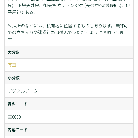
泉)、下場天井泉、御天竺[ウティンジク](天の神への御通し)、伊
平屋神である。
※拝所のなかには、私有地に位置するものもあります。無許可
での立ち入りや迷惑行為は慎んでいただくようにお願いしま
す。
大分類
写真
小分類
デジタルデータ
資料コード
000000
内容コード