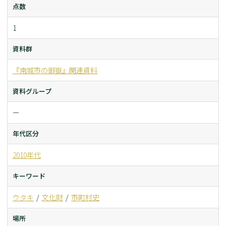
点数
1
資料群
『南城市の御嶽』関連資料
資料グループ
ー
年代区分
2010年代
キーワード
ウタキ
文化財
市町村史
場所