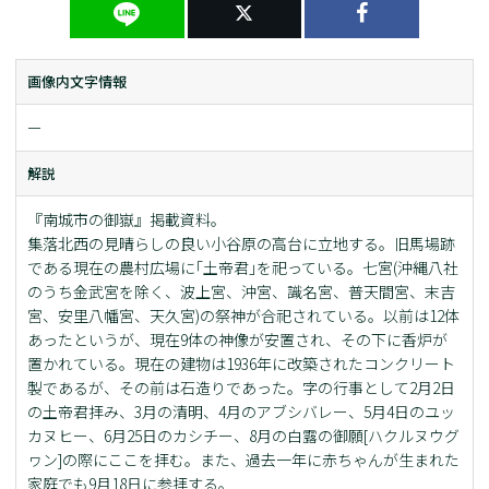
画像内文字情報
ー
解説
『南城市の御嶽』掲載資料。
集落北西の見晴らしの良い小谷原の高台に立地する。旧馬場跡
である現在の農村広場に｢土帝君｣を祀っている。七宮(沖縄八社
のうち金武宮を除く、波上宮、沖宮、識名宮、普天間宮、末吉
宮、安里八幡宮、天久宮)の祭神が合祀されている。以前は12体
あったというが、現在9体の神像が安置され、その下に香炉が
置かれている。現在の建物は1936年に改築されたコンクリート
製であるが、その前は石造りであった。字の行事として2月2日
の土帝君拝み、3月の清明、4月のアブシバレー、5月4日のユッ
カヌヒー、6月25日のカシチー、8月の白露の御願[ハクルヌウグ
ヮン]の際にここを拝む。また、過去一年に赤ちゃんが生まれた
家庭でも9月18日に参拝する。