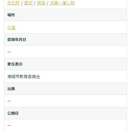
文化財
歴史
民話
式典・催し物
場所
大里
収録年月日
ー
責任表示
南城市教育委員会
出典
ー
公開日
ー