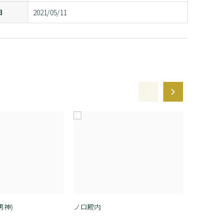
日
2021/05/11
男神)
ノロ殿内
ノロ殿内