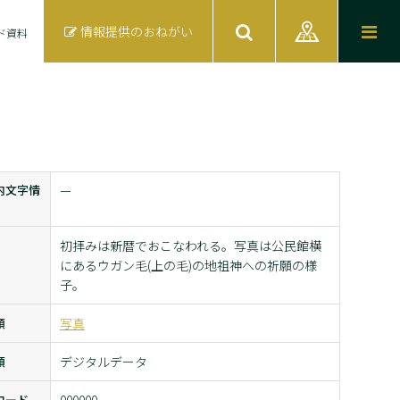
情報提供のおねがい
ド資料
内文字情
ー
初拝みは新暦でおこなわれる。写真は公民館横
にあるウガン毛(上の毛)の地祖神への祈願の様
子。
類
写真
類
デジタルデータ
コード