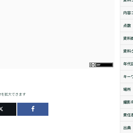
内容
点数
資料
資料
年代
キー
場所
像を拡大できます
撮影
責任
出典