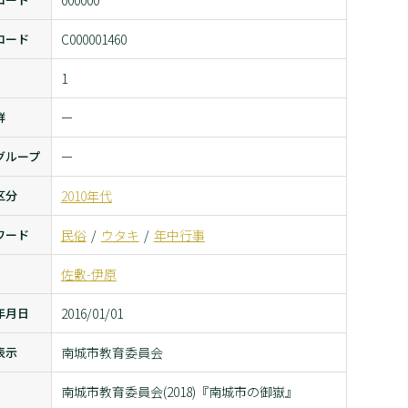
000000
コード
C000001460
1
群
ー
グループ
ー
区分
2010年代
ワード
民俗
ウタキ
年中行事
佐敷-伊原
年月日
2016/01/01
表示
南城市教育委員会
南城市教育委員会(2018)『南城市の御嶽』