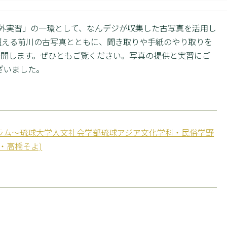
野外実習」の一環として、なんデジが収集した古写真を活用し
超える前川の古写真とともに、聞き取りや手紙のやり取りを
公開します。ぜひともご覧ください。写真の提供と実習にご
ざいました。
ラム～琉球大学人文社会学部琉球アジア文化学科・民俗学野
・高橋そよ)