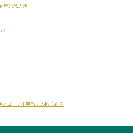
0周年記念式典」
変遷」
舎スコーレ中等部での取り組み