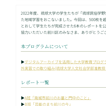
2022年度、琉球大学の学生たちが「琉球民俗学
た地域学習をおこないました。今回は、500枚を
とおして学生たちが完成させた6本のレポートを
協力いただいた前川区のみなさま、ありがとうご
本プログラムについて
▶
デジタルアーカイブを活用した大学教育プログ
外実習での取り組み(琉球大学人文社会学部准教授
レポート一覧
▶
A班「南城市前川のお墓と門中のこと」
▶
B班「芸能のまち前川の今」