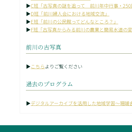
▶
C班「古写真の謎を追って 前川年中行事・25
▶
D班「前川婦人会における地域交流」
▶
E班「前川の公民館ってどんなところ？」
▶
F班「古写真からみる前川の農業と簡易水道の
前川の古写真
▶
こちら
よりご覧ください
過去のプログラム
▶
デジタルアーカイブを活用した地域学習～珊瑚