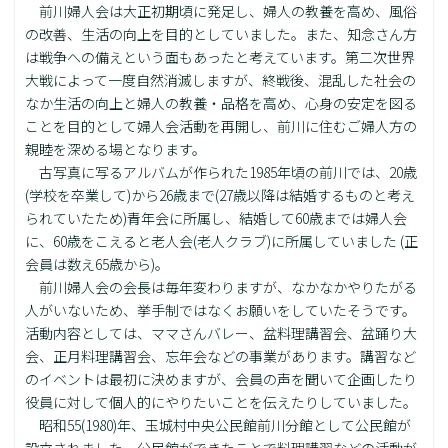
前川婦人会は大正初期頃に発足し、婦人の教養を高め、風俗
の改善、生活の向上を目的としていました。また、知念さん方
は戦争への備えという面もあったと考えています。第二次世界
大戦によって一度自然消滅しますが、終戦後、混乱した社会の
なか生活の向上と婦人の教養・品格を高め、心身の安定を図る
ことを目的として婦人会活動を再開し、前川に住むご婦人方の
親睦を深める場となります。
古写真に写るアルバムが作られた1985年頃の前川では、20歳
(学校を卒業して)から26歳まで(27歳以降は結婚するものと考え
られていたため)青年会に所属し、結婚して60歳までは婦人会
に、60歳をこえると老人会(老人クラブ)に所属していました (正
会員は数え65歳から)。
前川婦人会の会長は毎年変わりますが、なかなかやりたがる
人がいないため、挙手制ではなくお願いをしていたそうです。
活動内容としては、ママさんバレー、盆料理講習会、盆踊り大
会、正月料理講習会、忘年会などの事業があります。講習など
のイベントは最初に決めますが、会員の声を聞いて企画したり
役員に対して個人的にやりたいことを伝えたりしていました。
昭和55(1980)年、玉城村中央公民館前川分館として公民館が
設立されました。公民館ができたことで料理講習などの活動が