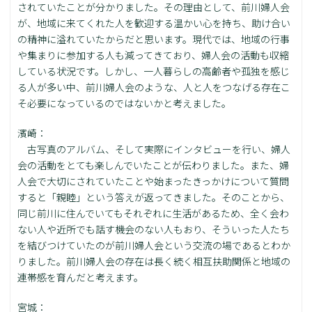
されていたことが分かりました。その理由として、前川婦人会
が、地域に来てくれた人を歓迎する温かい心を持ち、助け合い
の精神に溢れていたからだと思います。現代では、地域の行事
や集まりに参加する人も減ってきており、婦人会の活動も収縮
している状況です。しかし、一人暮らしの高齢者や孤独を感じ
る人が多い中、前川婦人会のような、人と人をつなげる存在こ
そ必要になっているのではないかと考えました。
濱崎：
古写真のアルバム、そして実際にインタビューを行い、婦人
会の活動をとても楽しんでいたことが伝わりました。また、婦
人会で大切にされていたことや始まったきっかけについて質問
すると「親睦」という答えが返ってきました。そのことから、
同じ前川に住んでいてもそれぞれに生活があるため、全く会わ
ない人や近所でも話す機会のない人もおり、そういった人たち
を結びつけていたのが前川婦人会という交流の場であるとわか
りました。前川婦人会の存在は長く続く相互扶助関係と地域の
連帯感を育んだと考えます。
宮城：