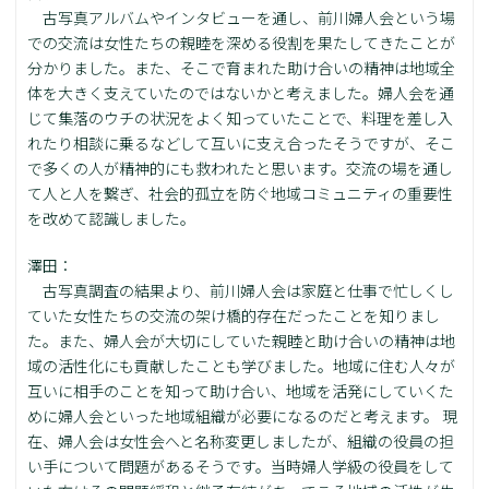
古写真アルバムやインタビューを通し、前川婦人会という場
での交流は女性たちの親睦を深める役割を果たしてきたことが
分かりました。また、そこで育まれた助け合いの精神は地域全
体を大きく支えていたのではないかと考えました。婦人会を通
じて集落のウチの状況をよく知っていたことで、料理を差し入
れたり相談に乗るなどして互いに支え合ったそうですが、そこ
で多くの人が精神的にも救われたと思います。交流の場を通し
て人と人を繋ぎ、社会的孤立を防ぐ地域コミュニティの重要性
を改めて認識しました。
澤田：
古写真調査の結果より、前川婦人会は家庭と仕事で忙しくし
ていた女性たちの交流の架け橋的存在だったことを知りまし
た。また、婦人会が大切にしていた親睦と助け合いの精神は地
域の活性化にも貢献したことも学びました。地域に住む人々が
互いに相手のことを知って助け合い、地域を活発にしていくた
めに婦人会といった地域組織が必要になるのだと考えます。 現
在、婦人会は女性会へと名称変更しましたが、組織の役員の担
い手について問題があるそうです。当時婦人学級の役員をして