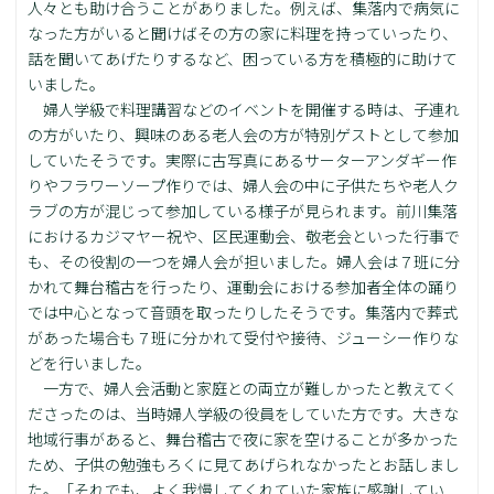
人々とも助け合うことがありました。例えば、集落内で病気に
なった方がいると聞けばその方の家に料理を持っていったり、
話を聞いてあげたりするなど、困っている方を積極的に助けて
いました。
婦人学級で料理講習などのイベントを開催する時は、子連れ
の方がいたり、興味のある老人会の方が特別ゲストとして参加
していたそうです。実際に古写真にあるサーターアンダギー作
りやフラワーソープ作りでは、婦人会の中に子供たちや老人ク
ラブの方が混じって参加している様子が見られます。前川集落
におけるカジマヤー祝や、区民運動会、敬老会といった行事で
も、その役割の一つを婦人会が担いました。婦人会は７班に分
かれて舞台稽古を行ったり、運動会における参加者全体の踊り
では中心となって音頭を取ったりしたそうです。集落内で葬式
があった場合も７班に分かれて受付や接待、ジューシー作りな
どを行いました。
一方で、婦人会活動と家庭との両立が難しかったと教えてく
ださったのは、当時婦人学級の役員をしていた方です。大きな
地域行事があると、舞台稽古で夜に家を空けることが多かった
ため、子供の勉強もろくに見てあげられなかったとお話しまし
た。「それでも、よく我慢してくれていた家族に感謝してい