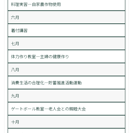
料理実習―自家農作物使用
六月
着付講習
七月
体力作り教室―主婦の健康作り
八月
消費生活の合理化―貯蓄推進活動運動
九月
ゲートボール教室―老人会との親睦大会
十月