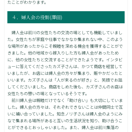
たことがわかります。
４．婦人会の役割(澤田)
婦人会は前川の女性たちの交流の場としても機能していまし
た。女性たちが家庭や仕事でなかなか集まれない中、このよう
な場所があったからこそ親睦を深める機会を獲得することがで
きました。他の地域から嫁入りした方も婦人会があったため
に、他の女性たちと交流することができたようです。インタビ
ューに答えてくださったカズ子さんは、かつて商店を経営して
いましたが、お店には婦人会の方々が集まり、賑やかだったと
いいます。カズ子さんは「人が来るのが好き」と、笑顔でお話
してくださいました。商店をしめた後も、カズ子さんのお店は
女性たちの憩いの場となっているそうです。
前川婦人会は親睦だけでなく「助け合い」も大切にしていま
した。婦人会の方々は、それぞれできないことは仲間同士で互
いに補い合っていました。知念ノリ子さんは婦人会のようにみ
なで集まれる場所があると互いの生活状況を知り、助け合うこ
とができるとおっしゃいました。また、婦人会は前川集落の