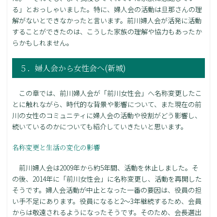
る」とおっしゃいました。特に、婦人会の活動は旦那さんの理
解がないとできなかったと言います。前川婦人会が活発に活動
することができたのは、こうした家族の理解や協力もあったか
らかもしれません。
５．婦人会から女性会へ(新城)
この章では、前川婦人会が「前川女性会」へ名称変更したこ
とに触れながら、時代的な背景や影響について、また現在の前
川の女性のコミュニティに婦人会の活動や役割がどう影響し、
続いているのかについても紹介していきたいと思います。
名称変更と生活の変化の影響
前川婦人会は2009年から約5年間、活動を休止しました。そ
の後、2014年に「前川女性会」に名称変更し、活動を再開した
そうです。婦人会活動が中止となった一番の要因は、役員の担
い手不足にあります。役員になると2〜3年継続するため、会員
からは敬遠されるようになったそうです。そのため、会長選出