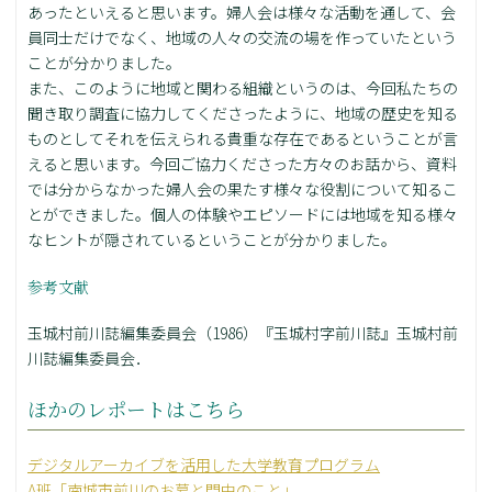
あったといえると思います。婦人会は様々な活動を通して、会
員同士だけでなく、地域の人々の交流の場を作っていたという
ことが分かりました。
また、このように地域と関わる組織というのは、今回私たちの
聞き取り調査に協力してくださったように、地域の歴史を知る
ものとしてそれを伝えられる貴重な存在であるということが言
えると思います。今回ご協力くださった方々のお話から、資料
では分からなかった婦人会の果たす様々な役割について知るこ
とができました。個人の体験やエピソードには地域を知る様々
なヒントが隠されているということが分かりました。
参考文献
玉城村前川誌編集委員会（1986）『玉城村字前川誌』玉城村前
川誌編集委員会．
ほかのレポートはこちら
デジタルアーカイブを活用した大学教育プログラム
A班「南城市前川のお墓と門中のこと」