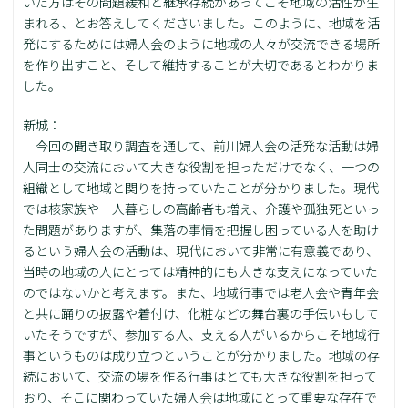
いた方はその問題緩和と継承存続があってこそ地域の活性が生
まれる、とお答えしてくださいました。このように、地域を活
発にするためには婦人会のように地域の人々が交流できる場所
を作り出すこと、そして維持することが大切であるとわかりま
した。
新城：
今回の聞き取り調査を通して、前川婦人会の活発な活動は婦
人同士の交流において大きな役割を担っただけでなく、一つの
組織として地域と関りを持っていたことが分かりました。現代
では核家族や一人暮らしの高齢者も増え、介護や孤独死といっ
た問題がありますが、集落の事情を把握し困っている人を助け
るという婦人会の活動は、現代において非常に有意義であり、
当時の地域の人にとっては精神的にも大きな支えになっていた
のではないかと考えます。また、地域行事では老人会や青年会
と共に踊りの披露や着付け、化粧などの舞台裏の手伝いもして
いたそうですが、参加する人、支える人がいるからこそ地域行
事というものは成り立つということが分かりました。地域の存
続において、交流の場を作る行事はとても大きな役割を担って
おり、そこに関わっていた婦人会は地域にとって重要な存在で