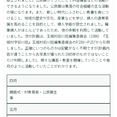
できるようになりました。公民館は集落の社会組織の主な活動
の場になります。また、新しい時代にふさわしい教養を身につ
けること、地域の歴史や文化、産業などを学び、婦人の連帯意
識を高めることを目的として、婦人学級が設立されました。職
業婦人がほとんどであったため、夜の余暇を利用して活動して
いました。次の計画は、玉城村前川誌編集委員会（1986）『玉
城村字前川誌』玉城村前川誌編集委員会のP236～P237から引用
しました。正確にいつのものかは記載がなく不明ですが(計画内
容が違うことから古写真が撮られた1985年のものではないこと
だけ判明しました)、様々な講習・教室を開催していたことや毎
月のように活動していたことがわかります。
四月
開級式―村教育長・公民館主
事
五月