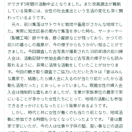
ができず5年間の活動中止となりました。また役員選出が難航
している背景には、女性の社会進出という生活の変化も深く関
わっているようです。
元々、前川集落はサトウキビ栽培や畜産がさかんな地域でし
た。実際に知念区長の案内で集落を歩いた時も、サーターヤー
（製糖工場）跡や牛舎、豚小屋跡などが残っており、かつての
前川の暮らしの風景が、今の様子からもうかがい知ることがで
きました。今回調査した古写真が撮影された1985年頃の前川婦
人会は、活動記録や参加会員の数など古写真の様子からも読み
取れるように、非常に活発な活動をしていたことが分かりま
す。今回の聞き取り調査でご協力いただいた方々は「昔はみん
な農家で、結婚したら婦人会に入るのが当たり前だったから活
動も活発だった」とおっしゃっていました。既婚女性の婦人会
入会は強制的な面もありましたが、生業が家族単位の農家で家
にいることが多かった女性たちにとって、地域の活動にも参加
できるきっかけともなったという背景があるようです。
しかし、時代と共に女性が働くのも当たり前となり、地域活
動に参加できる時間も少なくなっていったようです。「昔は農
家で家にいたが、今の人は仕事や子供の塾、習い事などの送迎