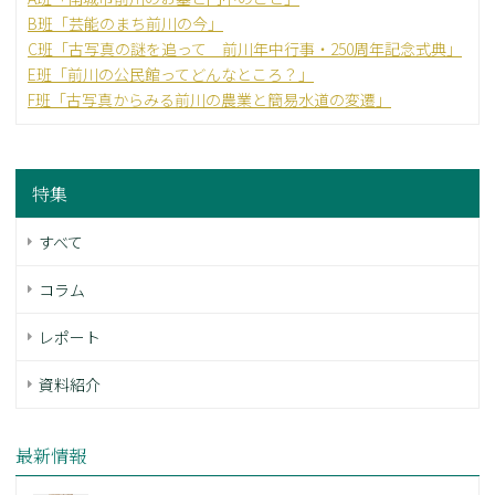
B班「芸能のまち前川の今」
C班「古写真の謎を追って 前川年中行事・250周年記念式典」
E班「前川の公民館ってどんなところ？」
F班「古写真からみる前川の農業と簡易水道の変遷」
特集
すべて
コラム
レポート
資料紹介
最新情報