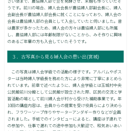
さい頃まで、農協婦人部で豆を発酵させ、米麹も作っていたそ
うです。前川の場合、婦人会会長が農協婦人部副会長に、婦人
会副会長が農協婦人部会長に就くことになっており、婦人会の
会長は農協婦人部の会員として入会していたと伺いました。昔
は農家が多かったため、婦人会の方々は農協婦人部にも所属
し、農協婦人部には年齢制限がないことから、みそ作りに興味
のあるご年輩の方も入会していたそうです。
３．古写真から見る婦人会の思い出(宮城)
この写真は婦人会学級での活動の様子です。アルバムやポス
ターは当時婦人学級長を務めた方により非常に丁寧にまとめら
れています。前章で述べたように、婦人会学級とは玉城村中央
公民館前川分館として公民館が設立された際、区民の交流と学
習活動の場として前川婦人会が村から受けた補助事業です。年
10回の講座内容は、会員からの提案を受け役員らにより決めら
れ、フラワーソープ作りやサーターアンダギー作りなどが企画
されました。手紙でのインタビューによると、講座は子連れで
の参加や、仕事で遅れての途中参加も大歓迎で、和気あいあい