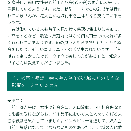
を痛感し、前川女性会と前川若水会(老人会)の両方に入会して
活躍しているようです。また、新型コロナでこの2、3年は行わ
れていませんが、老人会が地域行事を主体となり支えているそ
うです。
昔は働いている人も時間を見つけて集落の集まりに参加し、
お茶をするなど、最近は集落内ではなく個人同士での交流が多
く行われているようです。仲の良い人たちで旅行に行ったり模
合をしたり、新しいコミュニティの形が生まれています。「昔
は昔で楽しかったけど、今は今の楽しみ方がある」と、知念ノ
リ子さんは教えてくださいました。
６．考察・感想 婦人会の存在が地域にどのような
影響を与えていたのか
安座間：
前川婦人会は、女性の社会進出、人口流動、市町村合併など
の影響を受けながらも、前川集落において人と人をつなげる大
きな役割を果たしていました。インタビューを通して、婦人会
は前川集落になくてはならないものであったし、地域の人に愛