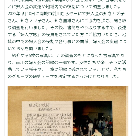
とに婦人会の変遷や地域内での役割について調査しました。
2022年6月10日に南城市前川むらやーにて婦人会の知念カズ子
さん、知念ノリ子さん、知念国雄さんにご協力を頂き、聞き取
り調査を行いました。その後、書簡をやり取りする中で、後述
する「婦人学級」の役員をされていた方にご協力いただき、地
域の中での婦人会の役割や各行事との関係、婦人会の変遷につ
いてお話を伺いました。
紹介する5枚の写真は、この調査のもとになった古写真であ
り、前川の婦人会の記録の一部です。女性たちが楽しそうに活
動している様子や、丁寧に記録に残されていることが、私たち
のグループの研究テーマを設定するきっかけとなりました。