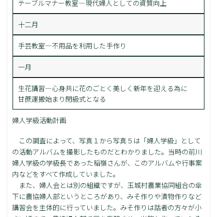
テーブルマナー教室―現代婦人としての資質向上
十二月
手芸教室―不用品を利用した手作り
一月
生花講習―心身共に花のごとく美しく新年を迎える為に
甘蔗運搬始まり閉級式となる
婦人学級活動計画
この調査によって、写真１から写真５は「婦人学級」として
の活動アルバムを撮影したものだとわかりました。当時の前川
婦人学級の学級長であった稲嶺さんが、このアルバムや行事案
内などをすべて作成していました。
また、婦人会とは別の組織ですが、玉城村農業協同組合の傘
下に農協婦人部というところがあり、みそ作りや漬物作りなど
講習会を主体的に行っていました。みそ作りは話者の方々が小