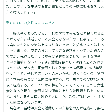
があって忙しい」と、知念ノリ子さんはお話してくださいまし
た。このような生活の変化が組織としての活動にも影響を与え
たと考えられます。
現在の前川の女性コミュニティ
「婦人会があったから、年代を問わずみんなと仲良くなるこ
とができた。結婚しないと入会できないため、仕事をしている
未婚の女性との交流はあんまりなかった」と知念さん方はおっ
しゃいました。交流の場として大きな役割を担っていた婦人会
ですが、先述したように現在は名称を変更して「前川女性会」
という組織になっています。活動内容としては婦人会と変わり
ませんが、老人会に正会員として入会できる65歳までの5年間
も女性会で活動してほしいとの思いから、婦人会会則の「第四
条：本会の会員は当区内に移住する満六十歳までの既婚婦人を
以て組織する」という年齢の枠を外したそうです。しかし女性
会となった現在、会員は減少傾向にあり存続問題を抱えていま
す。また、新型コロナ感染拡大により、この2年は活動中止とい
う状態になっています。
現在は、当時婦人会で活動していた数名の方が組織の必要性