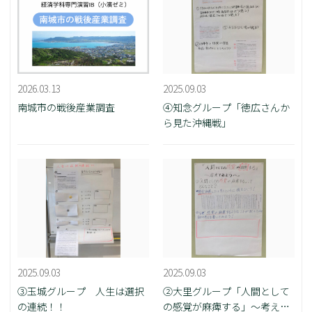
2026.03.13
2025.09.03
南城市の戦後産業調査
④知念グループ「徳広さんか
ら見た沖縄戦」
2025.09.03
2025.09.03
③玉城グループ 人生は選択
②大里グループ「人間として
の連続！！
の感覚が麻痺する」～考えて