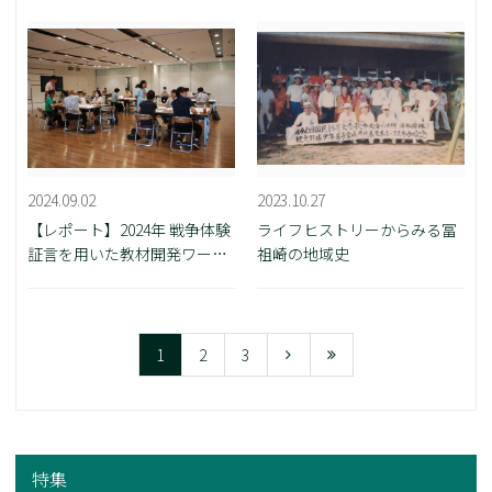
2024.09.02
2023.10.27
【レポート】2024年 戦争体験
ライフヒストリーからみる冨
証言を用いた教材開発ワーク
祖崎の地域史
ショップ
1
2
3
特集