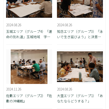
2024.08.26
2024.08.26
玉城エリア（グループ4）「運
知念エリア（グループ3）「泳
命の別れ道」玉城地域 字船
いで生き延びよう」と決意し
越区
た内間新三さんとその仲間の
想いに触れよう！
2024.11.26
2024.08.26
佐敷エリア（グループ2）『佐
大里エリア（グループ1）「あ
敷の沖縄戦』
なたならどうする？」