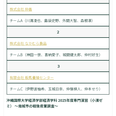
株式会社 仲善
チームA（川満凌也、島袋史野、外間大智、森根凛）
２
株式会社 なかむら食品
チームB（神田一世、喜納愛子、城間健太郎、仲村好生）
３
有限会社 板馬養殖センター
チームC（伊野波柚希、玉城日奈、仲嶺槙人、仲本せり）
沖縄国際大学経済学部経済学科 2025年度専門演習（小濱ゼ
ミ） ～南城市の戦後産業調査～