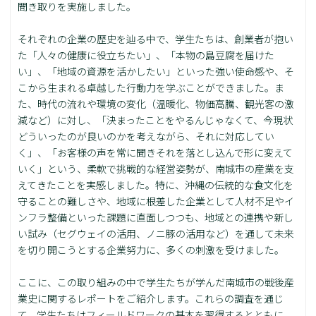
聞き取りを実施しました。
それぞれの企業の歴史を辿る中で、学生たちは、創業者が抱い
た「人々の健康に役立ちたい」、「本物の島豆腐を届けた
い」、「地域の資源を活かしたい」といった強い使命感や、そ
こから生まれる卓越した行動力を学ぶことができました。ま
た、時代の流れや環境の変化（温暖化、物価高騰、観光客の激
減など）に対し、「決まったことをやるんじゃなくて、今現状
どういったのが良いのかを考えながら、それに対応してい
く」、「お客様の声を常に聞きそれを落とし込んで形に変えて
いく」という、柔軟で挑戦的な経営姿勢が、南城市の産業を支
えてきたことを実感しました。特に、沖縄の伝統的な食文化を
守ることの難しさや、地域に根差した企業として人材不足やイ
ンフラ整備といった課題に直面しつつも、地域との連携や新し
い試み（セグウェイの活用、ノニ豚の活用など）を通して未来
を切り開こうとする企業努力に、多くの刺激を受けました。
ここに、この取り組みの中で学生たちが学んだ南城市の戦後産
業史に関するレポートをご紹介します。これらの調査を通じ
て、学生たちはフィールドワークの基本を習得するとともに、