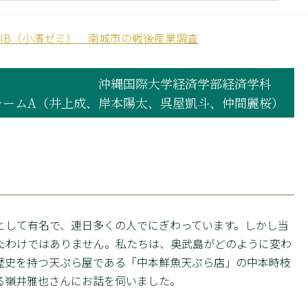
習IB（小濱ゼミ） 南城市の戦後産業調査
沖縄国際大学経済学部経済学科
チームA（井上成、岸本陽太、呉屋凱斗、仲間麗桜）
として有名で、連日多くの人でにぎわっています。しかし当
たわけではありません。私たちは、奥武島がどのように変わ
歴史を持つ天ぷら屋である「中本鮮魚天ぷら店」の中本時枝
る嶺井雅也さんにお話を伺いました。