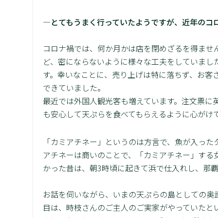
―とてもうまく行っていたようですが、近年のコ
コロナ禍では、何か月かは店を閉めざるを得ませ
ど、密にならないように様々な工夫をしていまし
す。幸いなことに、売り上げは特に落ちず、お客
できていました。
最近では外国人観光客も増えています。注文票に
も安心して天ぷらを食べてもらえるように心がけ
「カミアチネー」というのは方言で、魚が入った
アチネーは商いのことで、「カミアチネー」する
かった昔は、朝3時頃に起きて浜で仕入れし、那
お話を伺いながら、いまの天ぷらの島としての奥
目は、時枝さんのご主人のご実家がやっていたと