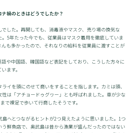
ロナ禍のときはどうでしたか？
んでした。再開しても、消毒液やマスク、売り場の換気な
た。5年たった今でも、従業員はマスク着用を徹底していま
さんも多かったので、それなりの給料を従業員に渡すことが
英語や中国語、韓国語など表記をしており、こうした方々に
ています。
タライを頭にのせて商いをすることを指します。カミは頭、
女性は「アチョードゥグヮー」とも呼ばれました。車が少な
覇まで裸足で歩いて行商したそうです。
武島へとつながるヒントが2つ見えたように思いました。1つ
いう鮮魚店で、奥武島は昔から漁業が盛んだったのではない