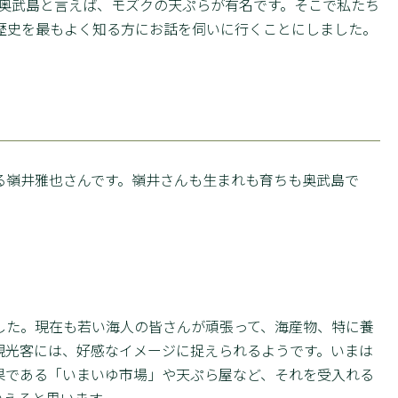
に奥武島と言えば、モズクの天ぷらが有名です。そこで私たち
歴史を最もよく知る方にお話を伺いに行くことにしました。
る嶺井雅也さんです。嶺井さんも生まれも育ちも奥武島で
した。現在も若い海人の皆さんが頑張って、海産物、特に養
観光客には、好感なイメージに捉えられるようです。いまは
果である「いまいゆ市場」や天ぷら屋など、それを受入れる
いえると思います。