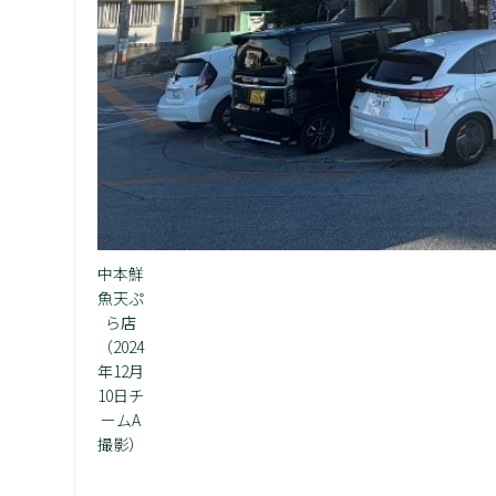
中本鮮
魚天ぷ
ら店
（2024
年12月
10日チ
ームA
撮影）