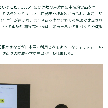
ていました。
1895年には佐敷の津波古に中城湾需品支庫
する拠点となりました。石炭庫や貯水池が造られ、水道も整
塞（陸軍）が置かれ、兵舎や武器庫など多くの施設が建設され
つである重砲兵連隊第2中隊は、知念半島で陣地づくりや演習
根の家などが日本軍に利用されるようになりました。1945
、防衛隊の編成や学徒動員が行われました。