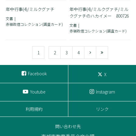
年中行事(4)/ミルクグァチ
年中行事(4)/ミルクグァチ/ミル
クグァチのハカイメー 800726
文書
赤嶺政信コレクション(調査カード)
文書
赤嶺政信コレクション(調査カード)
1
2
3
4
Facebook
X
Youtube
Instagram
利用規約
リンク
問い合わせ先