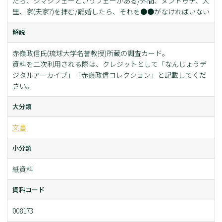
たら、シマシフェーというフェーがある/外間、ヌンドゥチ、大
里、家(夫家?)を拝む/離婚したら、それを●●がなければいない
解説
赤嶺政信氏(琉球大学名誉教授)所蔵の調査カード。
資料を二次利用される際は、クレジットとして「なんじょうデ
ジタルアーカイブ」「赤嶺政信コレクション」と記載してくだ
さい。
大分類
文書
小分類
紙資料
資料コード
008173