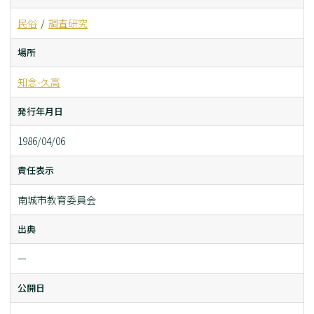
民俗
調査研究
場所
知念-久高
発行年月日
1986/04/06
責任表示
南城市教育委員会
出典
ー
公開日