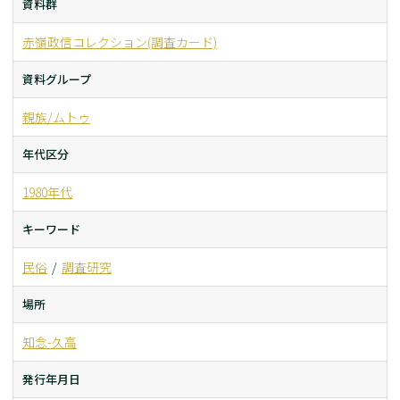
資料群
赤嶺政信コレクション(調査カード)
資料グループ
親族/ムトゥ
年代区分
1980年代
キーワード
民俗
調査研究
場所
知念-久高
発行年月日