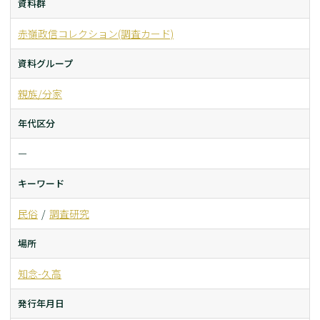
資料群
赤嶺政信コレクション(調査カード)
資料グループ
親族/分家
年代区分
ー
キーワード
民俗
調査研究
場所
知念-久高
発行年月日