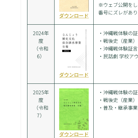
※ウェブ公開をし
番号にズレがあり
ダウンロード
2024年
・沖縄戦体験の証
度
・戦後史（産業）
（令和
・沖縄戦体験証言
6）
・民話劇 学校ア
ダウンロード
2025年
・沖縄戦体験の証
度
・戦後史（産業）
（令和
・普及・継承事業
7）
ダウンロード