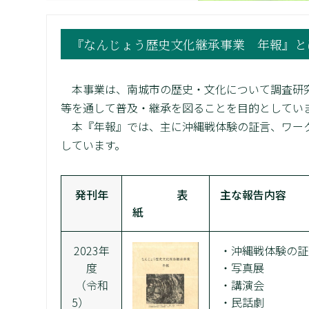
『なんじょう歴史文化継承事業 年報』と
本事業は、南城市の歴史・文化について調査研究
等を通して普及・継承を図ることを目的としてい
本『年報』では、主に沖縄戦体験の証言、ワーク
しています。
発刊年
表
主な報告内容
紙
2023年
・沖縄戦体験の証
度
・写真展
（令和
・講演会
5）
・民話劇