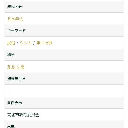
年代区分
1970年代
キーワード
民俗
ウタキ
年中行事
場所
知念-久高
撮影年月日
ー
責任表示
南城市教育委員会
出典