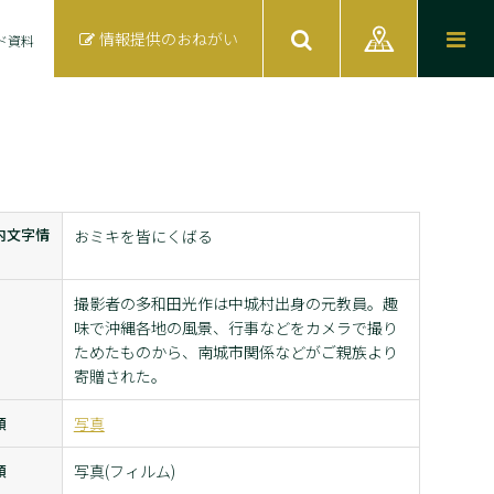
情報提供のおねがい
ド資料
内文字情
おミキを皆にくばる
撮影者の多和田光作は中城村出身の元教員。趣
味で沖縄各地の風景、行事などをカメラで撮り
ためたものから、南城市関係などがご親族より
寄贈された。
類
写真
類
写真(フィルム)