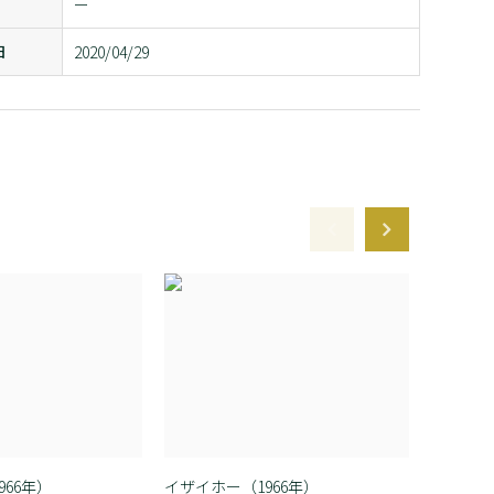
ー
日
2020/04/29
966年）
イザイホー（1966年）
イザイホ