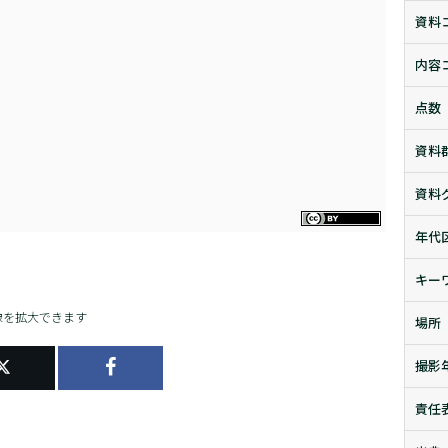
資料
内容
点数
資料
資料
年代
キー
像を拡大できます
場所
撮影
責任