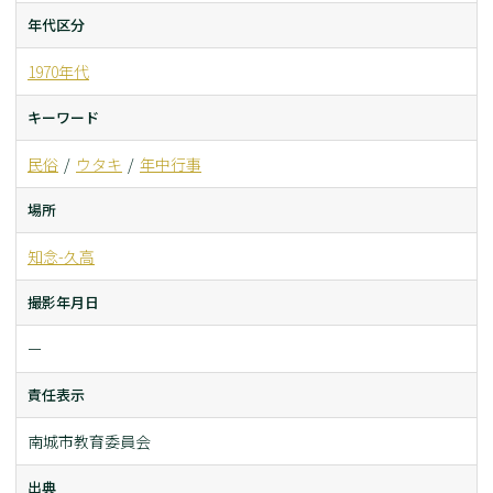
年代区分
1970年代
キーワード
民俗
ウタキ
年中行事
場所
知念-久高
撮影年月日
ー
責任表示
南城市教育委員会
出典