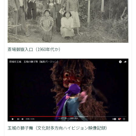
斎場御嶽入口（1960年代か）
玉城の獅子舞（文化財多方向ハイビジョン映像記録）