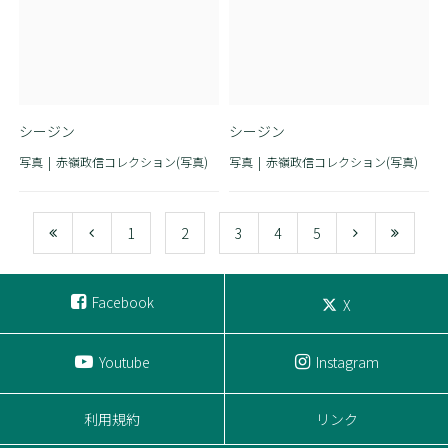
シージン
シージン
写真
赤嶺政信コレクション(写真)
写真
赤嶺政信コレクション(写真)
1
2
3
4
5
Facebook
X
Youtube
Instagram
利用規約
リンク