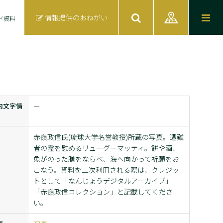
情報提供のおねがい
ド資料
内文字情
ー
赤嶺政信氏(琉球大学名誉教授)所蔵の写真。遭難
者の霊を慰めるリューグーマッティ。餅や酒、
魚がのった膳をならべ、海へ向かって祈願をお
こなう。資料を二次利用される際は、クレジッ
トとして「なんじょうデジタルアーカイブ」
「赤嶺政信コレクション」と記載してくださ
い。