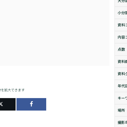
大分
小分
資料
内容
点数
資料
資料
年代
像を拡大できます
キー
場所
撮影