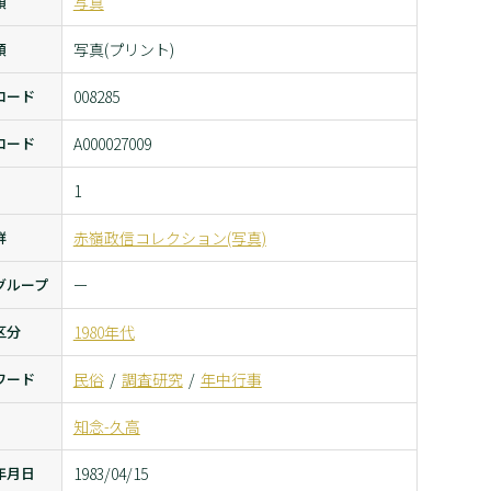
類
写真
類
写真(プリント)
コード
008285
コード
A000027009
1
群
赤嶺政信コレクション(写真)
グループ
ー
区分
1980年代
ワード
民俗
調査研究
年中行事
知念-久高
年月日
1983/04/15