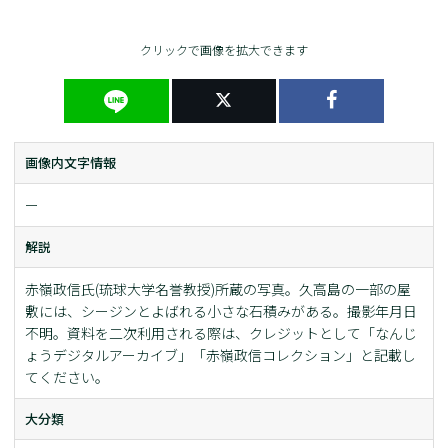
クリックで画像を拡大できます
画像内文字情報
ー
解説
赤嶺政信氏(琉球大学名誉教授)所蔵の写真。久高島の一部の屋
敷には、シージンとよばれる小さな石積みがある。撮影年月日
不明。資料を二次利用される際は、クレジットとして「なんじ
ょうデジタルアーカイブ」「赤嶺政信コレクション」と記載し
てください。
大分類