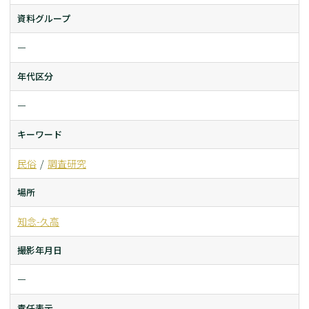
資料グループ
ー
年代区分
ー
キーワード
民俗
調査研究
場所
知念-久高
撮影年月日
ー
責任表示