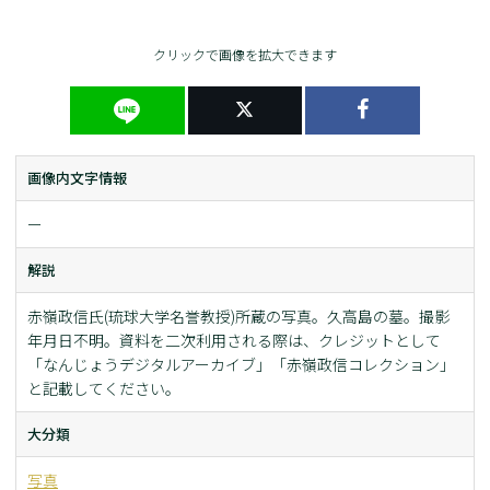
クリックで画像を拡大できます
画像内文字情報
ー
解説
赤嶺政信氏(琉球大学名誉教授)所蔵の写真。久高島の墓。撮影
年月日不明。資料を二次利用される際は、クレジットとして
「なんじょうデジタルアーカイブ」「赤嶺政信コレクション」
と記載してください。
大分類
写真