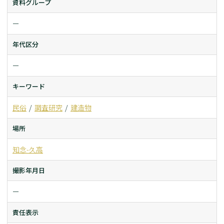
資料グループ
ー
年代区分
ー
キーワード
民俗
調査研究
建造物
場所
知念-久高
撮影年月日
ー
責任表示