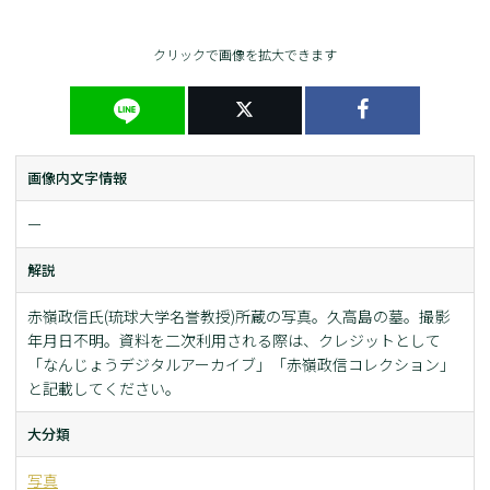
クリックで画像を拡大できます
画像内文字情報
ー
解説
赤嶺政信氏(琉球大学名誉教授)所蔵の写真。久高島の墓。撮影
年月日不明。資料を二次利用される際は、クレジットとして
「なんじょうデジタルアーカイブ」「赤嶺政信コレクション」
と記載してください。
大分類
写真