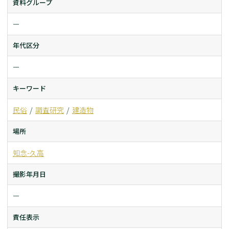
資料グループ
ー
年代区分
ー
キーワード
民俗
調査研究
建造物
場所
知念-久高
撮影年月日
ー
責任表示