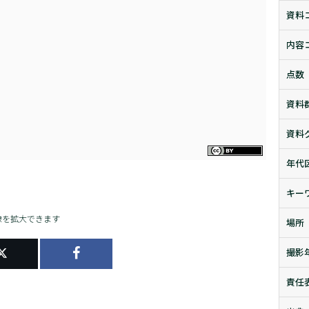
資料
内容
点数
資料
資料
年代
キー
像を拡大できます
場所
撮影
責任