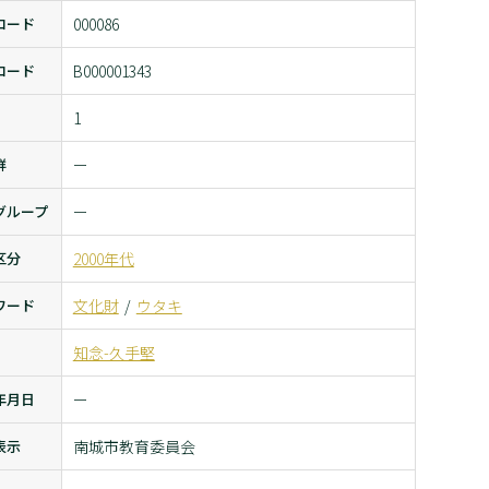
コード
000086
コード
B000001343
1
群
ー
グループ
ー
区分
2000年代
ワード
文化財
ウタキ
知念-久手堅
年月日
ー
表示
南城市教育委員会