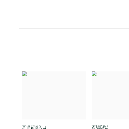
斎場御嶽入口
斎場御嶽