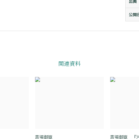
出典
公開
関連資料
斎場御嶽
斎場御嶽 『沖