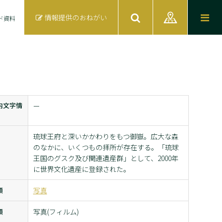
情報提供のおねがい
ド資料
内文字情
ー
琉球王府と深いかかわりをもつ御嶽。広大な森
のなかに、いくつもの拝所が存在する。「琉球
王国のグスク及び関連遺産群」として、2000年
に世界文化遺産に登録された。
類
写真
類
写真(フィルム)