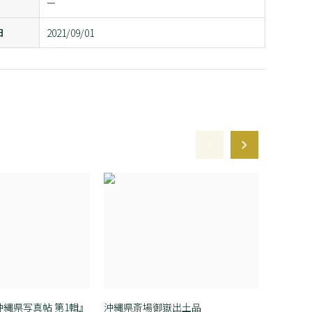
ー
日
2021/09/01
縄県写真帖 第1輯』
沖縄県斎場御嶽出土品
糸数城跡