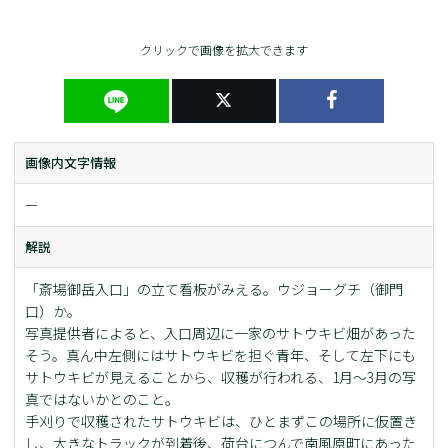
クリックで画像を拡大できます
画像内文字情報
ー
解説
「斎場御岳入口」の立て看板がみえる。ウジョーグチ（御門
口）か。
写真提供者によると、入口周辺に一家のサトウキビ畑があった
そう。真ん中左側にはサトウキビを担ぐ青年、そして左下にも
サトウキビが見えることから、収穫が行われる、1月～3月の写
真ではないかとのこと。
手刈りで収穫されたサトウキビは、ひとまずこの場所に仮置き
し、大きなトラックが到着後、荷台につんで南風原町にあった