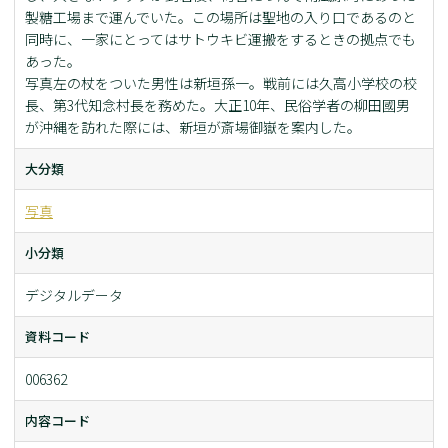
製糖工場まで運んでいた。この場所は聖地の入り口であるのと
同時に、一家にとってはサトウキビ運搬をするときの拠点でも
あった。
写真左の杖をついた男性は新垣孫一。戦前には久高小学校の校
長、第3代知念村長を務めた。大正10年、民俗学者の柳田國男
が沖縄を訪れた際には、新垣が斎場御嶽を案内した。
大分類
写真
小分類
デジタルデータ
資料コード
006362
内容コード