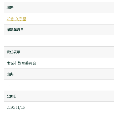
場所
知念-久手堅
撮影年月日
ー
責任表示
南城市教育委員会
出典
ー
公開日
2020/11/16