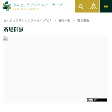
なんじょうデジタルアーカイブTOP
資料一覧
斎場御嶽
斎場御嶽