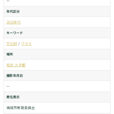
ー
年代区分
2010年代
キーワード
文化財
ウタキ
場所
知念-久手堅
撮影年月日
ー
責任表示
南城市教育委員会