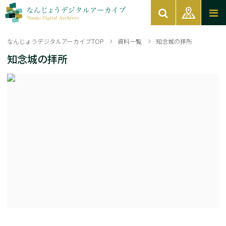
なんじょうデジタルアーカイブTOP
資料一覧
知念城の拝所
知念城の拝所