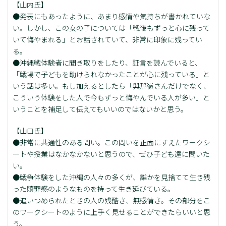
【山内氏】
●発表にもあったように、あまり感情や気持ちが書かれていな
い。しかし、この女の子については「戦後もずっと心に残って
いて悔やまれる」とお話されていて、非常に印象に残ってい
る。
●沖縄戦体験者に聞き取りをしたり、証言を読んでいると、
「戦場で子どもを助けられなかったことが心に残っている」と
いう話は多い。もし加えるとしたら「與那嶺さんだけでなく、
こういう体験をした人で今もずっと悔やんでいる人が多い」と
いうことを補足して伝えてもいいのではないかと思う。
【山口氏】
●非常に共通性のある問い。この問いを正面にすえたワークシ
ートや授業はなかなかないと思うので、ぜひ子ども達に問いた
い。
●戦争体験をした沖縄の人々の多くが、誰かを見捨てて生き残
った贖罪感のようなものを持って生き延びている。
●追いつめられたときの人の残酷さ、無感情さ。その部分をこ
のワークシートのように上手く見せることができたらいいと思
う。