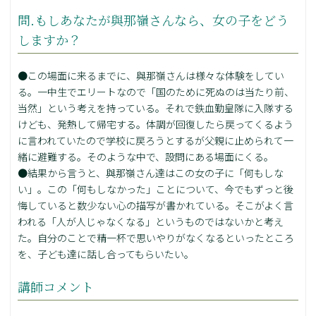
問.もしあなたが與那嶺さんなら、女の子をどう
しますか？
●この場面に来るまでに、與那嶺さんは様々な体験をしてい
る。一中生でエリートなので「国のために死ぬのは当たり前、
当然」という考えを持っている。それで鉄血勤皇隊に入隊する
けども、発熱して帰宅する。体調が回復したら戻ってくるよう
に言われていたので学校に戻ろうとするが父親に止められて一
緒に避難する。そのような中で、設問にある場面にくる。
●結果から言うと、與那嶺さん達はこの女の子に「何もしな
い」。この「何もしなかった」ことについて、今でもずっと後
悔していると数少ない心の描写が書かれている。そこがよく言
われる「人が人じゃなくなる」というものではないかと考え
た。自分のことで精一杯で思いやりがなくなるといったところ
を、子ども達に話し合ってもらいたい。
講師コメント