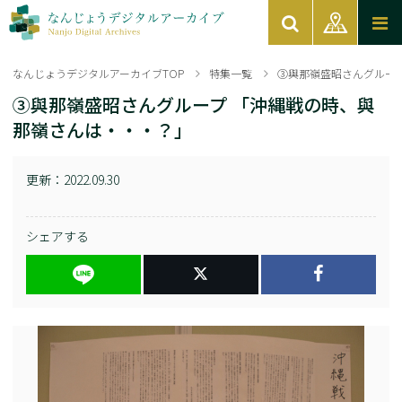
なんじょうデジタルアーカイブTOP
特集一覧
③與那嶺盛昭さんグルー
③與那嶺盛昭さんグループ 「沖縄戦の時、與
那嶺さんは・・・？」
更新：
2022.09.30
シェアする