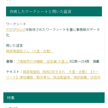
作成したワークシートと用いた証言
ワークシート
[PDF]
/
[Word]
※制作されたワークシートを基に事務局がデータ
化
用いた証言
與那嶺盛昭さん（大里・古堅）
書籍：
『南城市の沖縄戦 証言編-大里-』
302頁～314頁 掲載
テキスト：
與那嶺盛昭（昭和3年生まれ 大里・古堅）【キー
ワード】陣地構築／勤労奉仕／鉄血勤皇隊／南部避難／収容所
特集