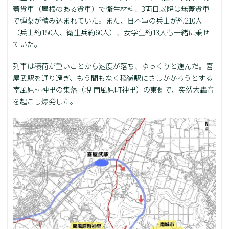
蓋貨車（屋根のある貨車）で衛生材料、3両目以降は無蓋貨車
で弾薬が積み込まれていた。また、日本軍の兵士が約210人
（兵士約150人、衛生兵約60人）、女学生約13人も一緒に乗せ
ていた。
列車は積荷が重いことから速度が落ち、ゆっくりと進んだ。喜
屋武駅を通り過ぎ、もう間もなく稲嶺駅にさしかかろうとする
南風原村神里の集落（現 南風原町神里）の東側で、突然大轟音
を起こし爆発した。