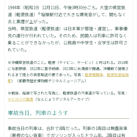
1944年（昭和19）12月11日、午後3時30分ごろ。大里の県営鉄
※
道（軽便鉄道）
稲嶺駅付近で大きな爆発音がして、間もなく
炎と黒煙が上がった。
当時、県営鉄道（軽便鉄道）は日本軍が管理・運営し、軍事優
先の運行が行われていた。そのため、民間人は列車に許可なく
乗ることができなかったが、公務員や中学生・女学生は許可さ
れていた。
※沖縄県営鉄道のこと。軽便（ケイビン、ケービン）と呼ばれる。1914年
に与那原線、1922年に嘉手納線、1923年に糸満線が開通。沖縄戦で破壊さ
れるまで陸上の貨客輸送の要であった。写真：
軽便機関車
、
軽便鉄道稲嶺
駅
）（那覇市歴史博物館デジタルミュージアム）
※戦後、稲嶺で写された写真に、軽便鉄道の汽車道が写っている。写真：
キビ刈りの風景
（なんじょうデジタルアーカイブ）
事故当日、列車のようす
事故当日の列車は、合計で8両だった。列車の1両目は無蓋貨車
（屋根のない貨車）でガソリンが入ったドラム缶、2両目は有