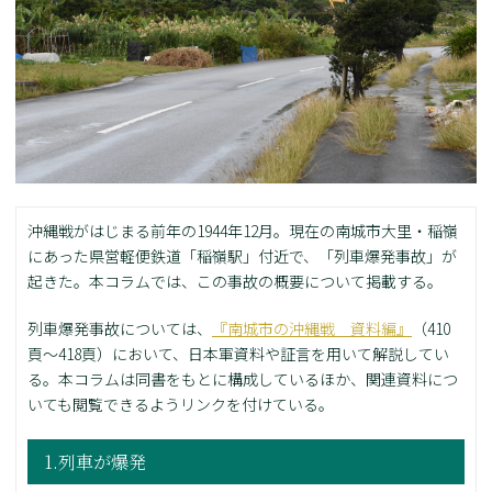
沖縄戦がはじまる前年の1944年12月。現在の南城市大里・稲嶺
にあった県営軽便鉄道「稲嶺駅」付近で、「列車爆発事故」が
起きた。本コラムでは、この事故の概要について掲載する。
列車爆発事故については、
『南城市の沖縄戦 資料編』
（410
頁～418頁）において、日本軍資料や証言を用いて解説してい
る。本コラムは同書をもとに構成しているほか、関連資料につ
いても閲覧できるようリンクを付けている。
1.列車が爆発