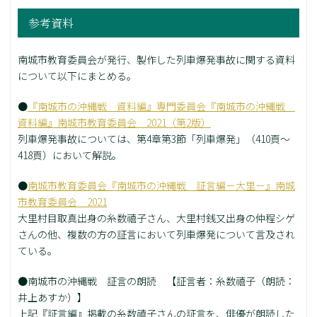
参考資料
南城市教育委員会が発行、製作した列車爆発事故に関する資料
について以下にまとめる。
●
『南城市の沖縄戦 資料編』専門委員会『南城市の沖縄戦
資料編』南城市教育委員会 2021（第2版）
列車爆発事故については、第4章第3節「列車爆発」（410頁～
418頁）において解説。
●
南城市教育委員会『南城市の沖縄戦 証言編－大里－』南城
市教育委員会 2021
大里村目取真出身の糸数禧子さん、大里村銭又出身の仲程シゲ
さんの他、複数の方の証言において列車爆発について言及され
ている。
●南城市の沖縄戦 証言の朗読 【証言者：糸数禧子（朗読：
井上あすか）】
上記『証言編』掲載の糸数禧子さんの証言を、俳優が朗読した