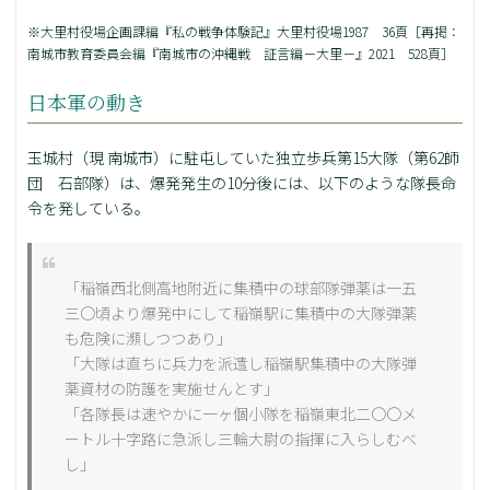
※大里村役場企画課編『私の戦争体験記』大里村役場1987 36頁［再掲：
南城市教育委員会編『南城市の沖縄戦 証言編－大里－』2021 528頁］
日本軍の動き
玉城村（現 南城市）に駐屯していた独立歩兵第15大隊（第62師
団 石部隊）は、爆発発生の10分後には、以下のような隊長命
令を発している。
「稲嶺西北側高地附近に集積中の球部隊弾薬は一五
三〇頃より爆発中にして稲嶺駅に集積中の大隊弾薬
も危険に瀕しつつあり」
「大隊は直ちに兵力を派遣し稲嶺駅集積中の大隊弾
薬資材の防護を実施せんとす」
「各隊長は速やかに一ヶ個小隊を稲嶺東北二〇〇メ
ートル十字路に急派し三輪大尉の指揮に入らしむべ
し」