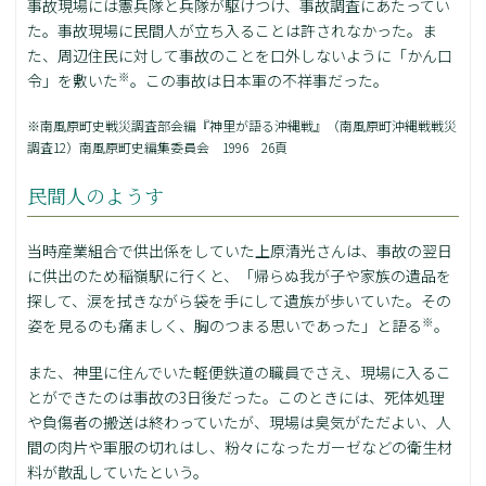
事故現場には憲兵隊と兵隊が駆けつけ、事故調査にあたってい
た。事故現場に民間人が立ち入ることは許されなかった。ま
た、周辺住民に対して事故のことを口外しないように「かん口
※
令」を敷いた
。この事故は日本軍の不祥事だった。
※南風原町史戦災調査部会編『神里が語る沖縄戦』（南風原町沖縄戦戦災
調査12）南風原町史編集委員会 1996 26頁
民間人のようす
当時産業組合で供出係をしていた上原清光さんは、事故の翌日
に供出のため稲嶺駅に行くと、「帰らぬ我が子や家族の遺品を
探して、涙を拭きながら袋を手にして遺族が歩いていた。その
※
姿を見るのも痛ましく、胸のつまる思いであった」と語る
。
また、神里に住んでいた軽便鉄道の職員でさえ、現場に入るこ
とができたのは事故の3日後だった。このときには、死体処理
や負傷者の搬送は終わっていたが、現場は臭気がただよい、人
間の肉片や軍服の切れはし、粉々になったガーゼなどの衛生材
料が散乱していたという。