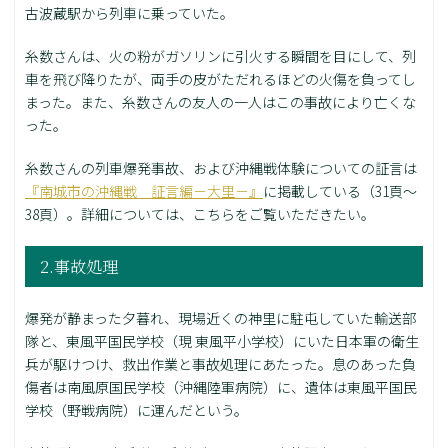
古波蔵駅から列車に乗っていた。
糸数さんは、火の粉がガソリンに引火する瞬間を目にして、列
車を飛び降りたが、両手の皮がただれるほどの火傷を負ってし
まった。また、糸数さんの友人の一人はこの事故により亡くな
った。
糸数さんの列車爆発事故、および沖縄戦体験についての証言は
『南城市の沖縄戦 証言編－大里－』
に掲載している（31頁～
38頁）。詳細については、こちらをご覧いただきたい。
2.事故処理
爆発が静まった夕暮れ、現場近くの神里に駐屯していた輸送部
隊と、東風平国民学校（現 東風平小学校）にいた日本軍の衛生
兵が駆けつけ、救出作業と事故処理にあたった。息のあった負
傷者は南風原国民学校（沖縄陸軍病院）に、遺体は東風平国民
学校（野戦病院）に運んだという。