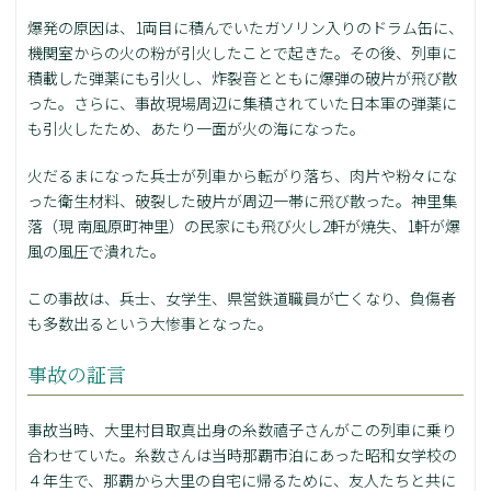
爆発の原因は、1両目に積んでいたガソリン入りのドラム缶に、
機関室からの火の粉が引火したことで起きた。その後、列車に
積載した弾薬にも引火し、炸裂音とともに爆弾の破片が飛び散
った。さらに、事故現場周辺に集積されていた日本軍の弾薬に
も引火したため、あたり一面が火の海になった。
火だるまになった兵士が列車から転がり落ち、肉片や粉々にな
った衛生材料、破裂した破片が周辺一帯に飛び散った。神里集
落（現 南風原町神里）の民家にも飛び火し2軒が焼失、1軒が爆
風の風圧で潰れた。
この事故は、兵士、女学生、県営鉄道職員が亡くなり、負傷者
も多数出るという大惨事となった。
事故の証言
事故当時、大里村目取真出身の糸数禧子さんがこの列車に乗り
合わせていた。糸数さんは当時那覇市泊にあった昭和女学校の
４年生で、那覇から大里の自宅に帰るために、友人たちと共に