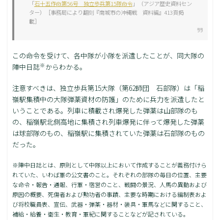
「
石十五作命第56号 独立歩兵第15隊命令
」（アジア歴史資料セン
ター）［事務局により翻刻『南城市の沖縄戦 資料編』413頁掲
載］
この命令を受けて、各中隊が小隊を派遣したことが、同大隊の
※
陣中日誌
からわかる。
注意すべきは、独立歩兵第15大隊（第62師団 石部隊）は「稲
嶺駅集積中の大隊弾薬資材の防護」のために兵力を派遣したと
いうことである。列車に積載され爆発した弾薬は山部隊のも
の、稲嶺駅北側高地に集積され列車爆発に伴って爆発した弾薬
は球部隊のもの、稲嶺駅に集積されていた弾薬は石部隊のもの
だった。
※陣中日誌とは、原則として中隊以上において作成することが義務付けら
れていた、いわば軍の公文書のこと。それぞれの部隊の毎日の位置、主要
な命令・報告・通報、行軍・宿営のこと、戦闘の景況、人馬の異動および
原因の概要、死傷者および勲功者の事蹟、主要な時期における編制表およ
び将校職員表、宣伝、武器・弾薬・器材・装具・軍馬などに関すること、
補給・給養・衛生・教育・軍紀に関することなどが記されている。