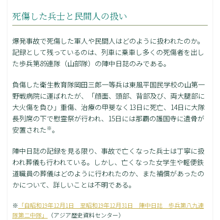
死傷した兵士と民間人の扱い
爆発事故で死傷した軍人や民間人はどのように扱われたのか。
記録として残っているのは、列車に乗車し多くの死傷者を出し
た歩兵第89連隊（山部隊）の陣中日誌のみである。
負傷した衛生教育隊岡田三郎一等兵は東風平国民学校の山第一
野戦病院に運ばれたが、「顔面、頭部、背部及び、両大腿部に
大火傷を負ひ」重傷、治療の甲斐なく13日に死亡、14日に大隊
長列席の下で慰霊祭が行われ、15日には那覇の護国寺に遺骨が
※
安置された
。
陣中日誌の記録を見る限り、事故で亡くなった兵士は丁寧に扱
われ葬儀も行われている。しかし、亡くなった女学生や軽便鉄
道職員の葬儀はどのように行われたのか、また補償があったの
かについて、詳しいことは不明である。
※
「自昭和19年12月1日 至昭和19年12月31日 陣中日誌 歩兵第八九連
隊第二中隊」
（アジア歴史資料センター）