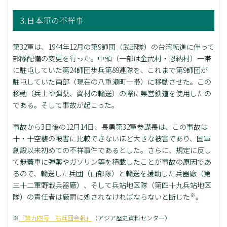
3.日本軍の不祥事
第32軍は、1944年12月の第9師団（武部隊）の台湾転進に伴って
部隊配備の変更を行った。中頭（一部は金武村・恩納村）一帯
に駐屯していた第24師団歩兵第89連隊を、これまで第9師団が
駐屯していた南部（現在の八重瀬町一帯）に移動させた。この
移動（兵士や弾薬、資材の輸送）の際に県営鉄道を使用したの
である。そして事故が起こった。
事故から3日後の12月14日、長勇第32軍参謀長は、この事故は
十・十空襲の被害に比較できないほど大きな被害であり、国軍
創設以来初めての不祥事件であるとした。さらに、規定に反し
て無蓋車に弾薬やガソリン等を積載したことが事故の原因であ
るので、輸送した兵団（山部隊）と輸送を援助した兵器廠（第
三十二軍野戦兵器廠）、そして兵站地区隊（第四十九兵站地区
※
隊）の責任者は厳罰に処されなければならないと断じた
。
※
「第九四号 石兵団会報」
（アジア歴史資料センター）