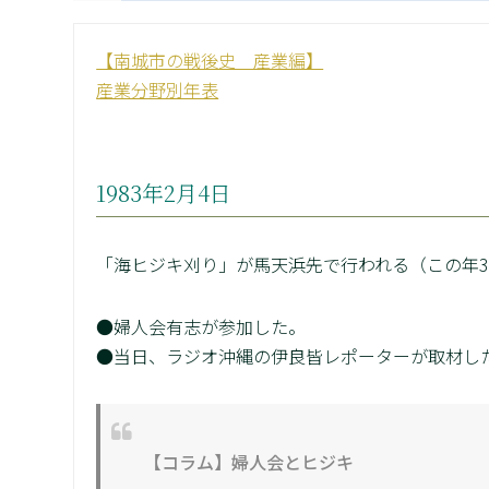
【南城市の戦後史 産業編】
産業分野別年表
1983年2月4日
「海ヒジキ刈り」が馬天浜先で行われる（この年
●婦人会有志が参加した。
●当日、ラジオ沖縄の伊良皆レポーターが取材し
【コラム】婦人会とヒジキ