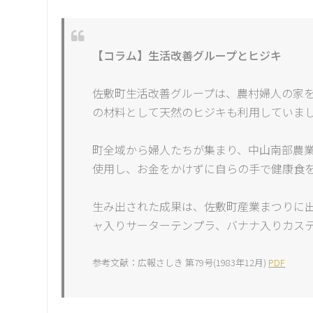
【コラム】生活改善グループとヒジキ
佐敷町生活改善グループは、農村婦人の家
の材料として天然のヒジキも利用していま
町全域から婦人たちが集まり、中山南部農
使用し、お金をかけずに自らの手で健康食
生み出された成果は、佐敷町産業まつりに
ャ入りサーターテンプラ、バナナ入りカス
参考文献：広報さしき 第79号(1983年12月)
PDF