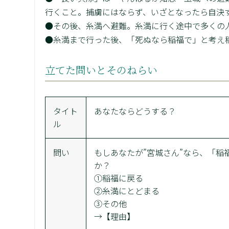
行くこと。捕虜にはならず、いざとなったら自決
●その後、糸満へ避難。糸満に行く途中で多くの
●糸満まで行った後、「死ぬなら稲福で」と考え
立てた問いとそのねらい
タイト
あなたならどうする？
ル
問い
もしあなたが”宮城さん”なら、「
か？
①稲福に戻る
②糸満にとどまる
③その他
→【理由】