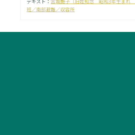
テキスト：
宮城艶子（旧姓知念 昭和3年生まれ
班／南部避難／収容所