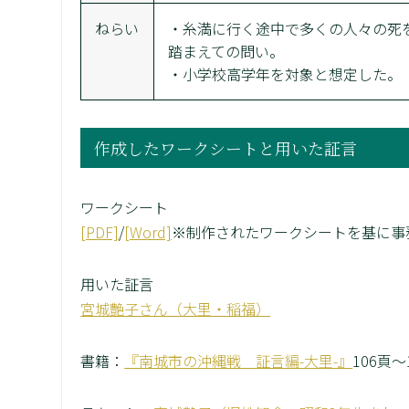
ねらい
・糸満に行く途中で多くの人々の死
踏まえての問い。
・小学校高学年を対象と想定した。
作成したワークシートと用いた証言
ワークシート
[PDF]
/
[Word]
※制作されたワークシートを基に事
用いた証言
宮城艶子さん（大里・稲福）
書籍：
『南城市の沖縄戦 証言編-大里-』
106頁