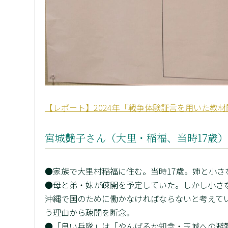
【レポート】2024年「戦争体験証言を用いた教
宮城艶子さん（大里・稲福、当時17歳
●家族で大里村稲福に住む。当時17歳。姉と小さ
●母と弟・妹が疎開を予定していた。しかし小さ
沖縄で国のために働かなければならないと考えて
う理由から疎開を断念。
●「良い兵隊」は「やんばるか知念・玉城への避