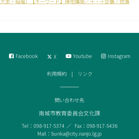
 大里・稲福）【キーワード】陣地構築／十・十空襲／救護
Facebook
Youtube
Instagram
X
利用規約
リンク
問い合わせ先
南城市教育委員会文化課
Tel：098-917-5374
Fax：098-917-5436
Mail：bunka@city.nanjo.lg.jp