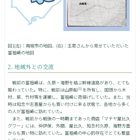
図1(左)：南城市の地図、(右)：玉寄さんから見せていただいた
冨祖崎の地図
2. 地域外との交流
戦前の冨祖崎は、久原・海野を結ぶ幹線道路があり、とても
(3)
賑わっていた。特に、戦前は山原船
を所有し、国頭から木
材、薪、竹材等を運搬し、冨祖崎に荷揚げしていた。また、当
時は知念や志喜屋からも買い付けに来る状態で、各地から多く
の人が冨祖崎に訪れていた。
また、戦前から戦後の一時期まであった商店「マチヤ屋比久
グワー」には、仲伊保、外間、屋比久、知念村久原、海野方面
からも買い物に訪れていた。冨祖崎の中心的存在でとても繁盛