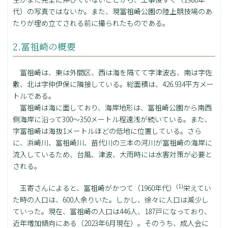
代）の写真ではないか。また、現冨祖崎公園の陸上競技場のあ
たりが埋め立てされる前に撮られたものである。
2.冨祖崎の概要
冨祖崎は、東は外間区、西は海を隔てて字津波古、南は字佐
敷、北は字仲伊保に隣接している。総面積は、426.934平方メー
トルである。
冨祖崎は海に面しており、海岸地形は、冨祖崎公園から南西
側海岸に沿って300～350メートル程遠浅が続いている。また、
字冨祖崎は海抜1メートルほどの低地に位置している。さら
に、浜崎川、冨祖崎川、苗代川の三本の河川が冨祖崎の海岸に
流入しているため、台風、津波、大雨時には水害対策が必要と
される。
(1)
玉寄さんによると、冨祖崎がかつて（1960年代）
栄えてい
た時の人口は、600人余りいた。しかし、徐々に人口は減少し
ていった。現在、冨祖崎の人口は446人、187戸になっており、
近年増加傾向にある（2023年6月現在）。そのうち、成人会に