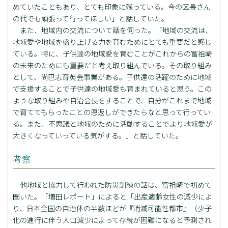
めていたこともあり、とても印象に残っている。今の区長さん
の代でも頑張って行ってほしい」と話していた。
また、地域内の交流について話を伺った。「地域の交流は、
地域愛や地域を盛り上げる力を育むためにとても重要だと感じ
ている。特に、子供達の地域愛を育むことがこれからの冨祖崎
の未来のためにも重要だと考え取り組んでいる。その取り組み
として、尚巴志育英会事業がある。子供達の活躍のために地域
で支援することで子供達の地域愛も育まれていると思う。この
ような取り組みや自治会長をすることで、自分がこれまで地域
で育ててもらったことの恩返しができたらなと思って行ってい
る。また、不思議と地域のために活動することでより地域愛が
大きくなっていっている気がする。」と話していた。
考察
他地域と協力して行われた防災訓練の話は、冨祖崎で初めて
聞いた。「増田レポート」によると「出産適齢女性の減少によ
り、日本全国の自治体の半数ほどが『消滅可能性都市』（少子
化の進行に伴う人口減少によって存続が困難になると予測され