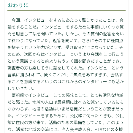
おわりに
今回、インタビューをするにあたって難しかったことは、会
話をすることだ。インタビューをするために事前にいくつか質
問を用意して話を聞いていた。しかし、その質問の返答を聞い
て終わりになっていた。返答を聞いて、さらにその中に疑問点
を探そうという努力が足りず、受け取るだけになっていた。そ
のため、次回からはインタビューというより会話をしに行こう
という意識ですると前よりもうまく話を聞きだすことができ、
調査者の方も楽しそうに話をしてくれた。インタビューという
言葉に捕らわれて、聞くことだけに焦点をあてすぎず、会話す
ることを意識するというのはこれからのインタビューにも活か
していきたい。
冨祖崎でインタビューしての感想として、とても活発な地域
だと感じた。地域の人口は最盛期に比べると減少しているにも
かかわらず、地域の活動はいまだ活発だということが驚きだっ
た。インタビューをするために、公民館に伺ったときも、公民
館に住民の方が来て、活動のための準備をしていた。このよう
な、活発な地域の交流には、老人会や成人会、PTAなどの支援