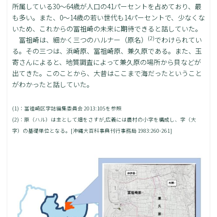
所属している30～64歳が人口の41パーセントを占めており、最
も多い。また、0～14歳の若い世代も14パーセントで、少なくな
いため、これからの冨祖崎の未来に期待できると話していた。
(2)
冨祖崎は、細かく三つのハルナー（原名）
でわけられてい
る。その三つは、浜崎原、冨祖崎原、兼久原である。また、玉
寄さんによると、地質調査によって兼久原の場所から貝などが
出てきた。このことから、大昔はここまで海だったということ
がわかったと話していた。
(1)：冨祖崎区字誌編集委員会 2013:105を参照
(2)：原（ハル）は主として畑をさすが,広義には農村の小字を構成し、字（大
字）の基礎単位となる。[沖縄大百科事典刊行事務局 1983:260-261]