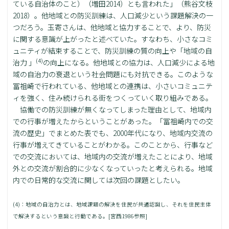
ている自治体のこと）（増田2014）とも言われた」（熊谷文枝
2018）。他地域との防災訓練は、人口減少という課題解決の一
つだろう。玉寄さんは、他地域と協力することで、より、防災
に関する意識が上がったと述べていた。すなわち、小さなコミ
ュニティが結束することで、防災訓練の質の向上や「地域の自
(4)
治力 」
の向上になる。他地域との協力は、人口減少による地
域の自治力の衰退という社会問題にも対抗できる。このような
冨祖崎で行われている、他地域との連携は、小さいコミュニテ
ィを強く、住み続けられる街をつくっていく取り組みである。
協働での防災訓練が無くなってしまった理由として、地域内
での行事が増えたからということがあった。「冨祖崎内での交
流の歴史」でまとめた表でも、2000年代になり、地域内交流の
行事が増えてきていることがわかる。このことから、行事など
での交流においては、地域内の交流が増えたことにより、地域
外との交流が割合的に少なくなっていったと考えられる。地域
内での日常的な交流に関しては次回の課題としたい。
(4)：地域の自治力とは、地域課題の解決を住民が共通認識し、それを住民主体
で解決するという意識と行動である。[宮西1986参照]