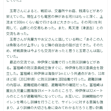
していた。
玉寄さんによると、戦前は、交番所やお店、銭湯などがあり
栄えていた。現在よりも竜宮の神がある河川はもっと深く、上
流まで300ｍくらい船で行けるほど大きかった。その河川を利
用して、山原との交易もあった。また、馬天港（津波古）との
交流もあった。
玉寄さんが先輩方やお父さんと話している時に「あそこの人
は魚取るのが上手い」など隣の自治会の話が出てきた。そのた
め、終戦直後は今よりも交流があったと思うと玉寄さんは話し
ていた。
最近の交流では、仲伊保と協働で行った防災訓練などがあ
る。冨祖崎の防災委員成立後すぐに、仲伊保も防災委員会を設
立した。冨祖崎と仲伊保は海抜が1ｍという共通点があり、11年
ほど前（2012年頃）に防災訓練を2回協働で行った。避難訓練
の内容は、避難経路の確認、避難場所の確認だった。冨祖崎は
屋比久児童公園海抜19メートルのところで、仲伊保は32メート
ルのところが避難場所になっていた。お互いに、訓練開始のサ
イレンを鳴らし訓練を行うことで、サイレンに対する意識も強
まり、より訓練の大切さも身に染みてわかるだろうと思い計画