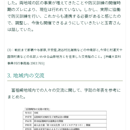
した。両地域の区の事業が増えてきたことや防災訓練の開催時
期のズレにより、現在は行われていない。しかし、実際に協働
で防災訓練を行い、これからも連携する必要があると感じたの
で、調整し、今後も開催できるようにしていきたいと玉寄さん
は話していた。
(3)：戦前まで那覇や与那原,平安座,読谷村比謝橋などの中南部と,今帰仁村運天や
国頭村奥などの北部,いわゆる山原地方とを往来した交易船のこと。[沖縄大百科
事典刊行事務局 1983:765]
3. 地域内の交流
冨祖崎地域内での人々の交流に関して、字誌の年表を参考に
まとめた。