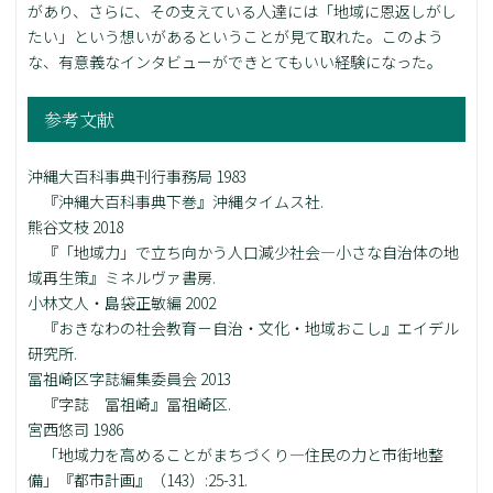
があり、さらに、その支えている人達には「地域に恩返しがし
たい」という想いがあるということが見て取れた。このよう
な、有意義なインタビューができとてもいい経験になった。
参考文献
沖縄大百科事典刊行事務局 1983
『沖縄大百科事典下巻』沖縄タイムス社.
熊谷文枝 2018
『「地域力」で立ち向かう人口減少社会―小さな自治体の地
域再生策』ミネルヴァ書房.
小林文人・島袋正敏編 2002
『おきなわの社会教育－自治・文化・地域おこし』エイデル
研究所.
冨祖崎区字誌編集委員会 2013
『字誌 冨祖崎』冨祖崎区.
宮西悠司 1986
「地域力を高めることがまちづくり―住民の力と市街地整
備」『都市計画』（143）:25-31.