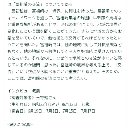
は「冨祖崎の交流」についてである。
最初私は、冨祖崎の「境界」に興味を持った。冨祖崎でのフ
ィールドワークを通して、冨祖崎集落の周囲には御嶽や馬場な
ど重要な場所があることや、時代の変化により、地域の境界が
変化したという話を聞くことができた。さらに地域の方からお
話を聞いていく中で、他地域との交流がそれほどなかったとい
うことを聞いた。冨祖崎では、他の地域に対して対抗意識など
もなく、他の地域から移住してくる人を好意的に受け入れてい
るともいう。それなのに、なぜ他の地域との交流が少ないと感
じているのか疑問に思った。冨祖崎の境界を考える上で、「交
流」という視点から調べることが重要だと考えた。そのため、
ここでは、冨祖崎の交流について考えたい。
インタビュー概要
〈調査対象者〉玉寄勉さん
〈生年月日〉昭和22年(1947年)8月12日 76歳
〈調査日〉6月19日、7月1日、7月15日、7月17日
<選んだ写真>