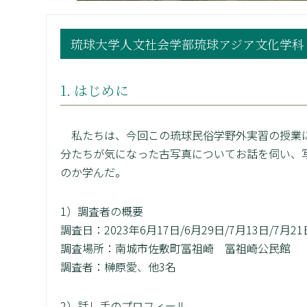
琉球大学人文社会学部琉球アジア文化学科
1. はじめに
私たちは、今回この琉球民俗学野外実習の授業に
分たちが気になった古写真についてお話を伺い、
のか学んだ。
1）調査者の概要
調査日：2023年6月17日/6月29日/7月13日/7月21
調査場所：南城市佐敷町冨祖崎 冨祖崎公民館
調査者：榊原愛、他3名
2）話し手のプロフィール