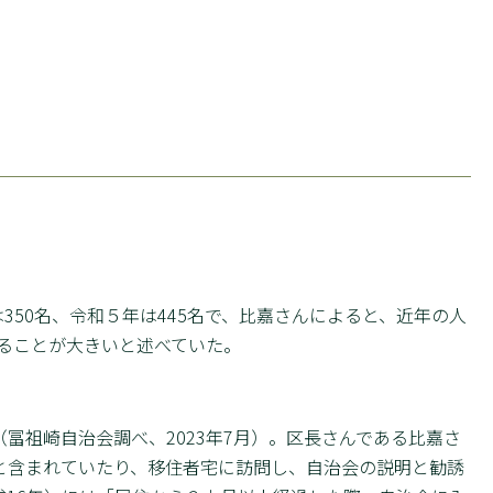
年は350名、令和５年は445名で、比嘉さんによると、近年の人
よることが大きいと述べていた。
（冨祖崎自治会調べ、2023年7月）。区長さんである比嘉さ
と含まれていたり、移住者宅に訪問し、自治会の説明と勧誘