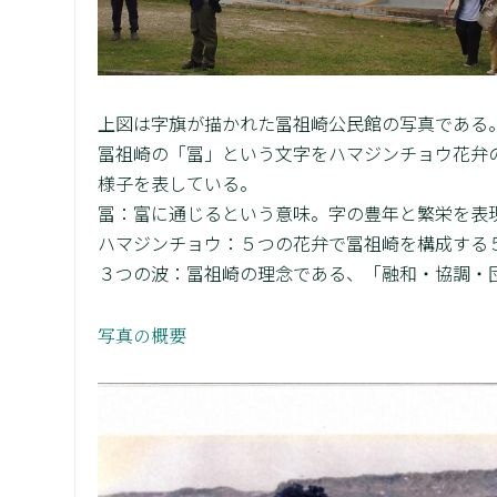
上図は字旗が描かれた冨祖崎公民館の写真である
冨祖崎の「冨」という文字をハマジンチョウ花弁
様子を表している。
冨：富に通じるという意味。字の豊年と繁栄を表
ハマジンチョウ：５つの花弁で冨祖崎を構成する
３つの波：冨祖崎の理念である、「融和・協調・
写真の概要