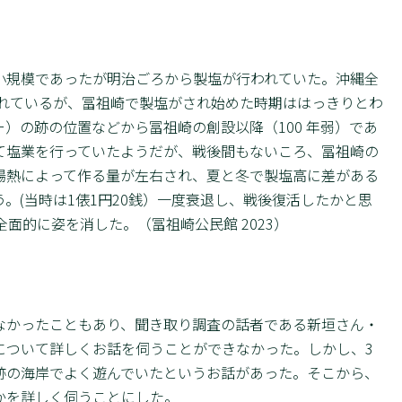
規模であったが明治ごろから製塩が行われていた。沖縄全
されているが、冨祖崎で製塩がされ始めた時期ははっきりとわ
）の跡の位置などから冨祖崎の創設以降（100 年弱）であ
て塩業を行っていたようだが、戦後間もないころ、冨祖崎の
陽熱によって作る量が左右され、夏と冬で製塩高に差がある
う。(当時は1俵1円20銭）一度衰退し、戦後復活したかと思
面的に姿を消した。（冨祖崎公民館 2023）
かったこともあり、聞き取り調査の話者である新垣さん・
について詳しくお話を伺うことができなかった。しかし、3
跡の海岸でよく遊んでいたというお話があった。そこから、
かを詳しく伺うことにした。