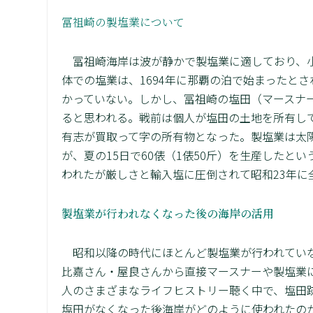
冨祖崎の製塩業について
冨祖崎海岸は波が静かで製塩業に適しており、小
体での塩業は、1694年に那覇の泊で始まったと
かっていない。しかし、冨祖崎の塩田（マースナー
ると思われる。戦前は個人が塩田の土地を所有し
有志が買取って字の所有物となった。製塩業は太
が、夏の15日で60俵（1俵50斤）を生産したとい
われたが厳しさと輸入塩に圧倒されて昭和23年に全
製塩業が行われなくなった後の海岸の活用
昭和以降の時代にほとんど製塩業が行われていな
比嘉さん・屋良さんから直接マースナーや製塩業
人のさまざまなライフヒストリー聴く中で、塩田
塩田がなくなった後海岸がどのように使われたの