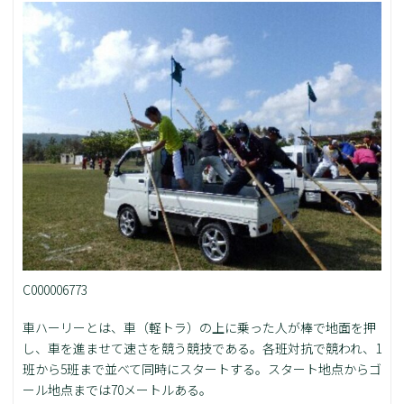
C000006773
車ハーリーとは、車（軽トラ）の上に乗った人が棒で地面を押
し、車を進ませて速さを競う競技である。各班対抗で競われ、1
班から5班まで並べて同時にスタートする。スタート地点からゴ
ール地点までは70メートルある。