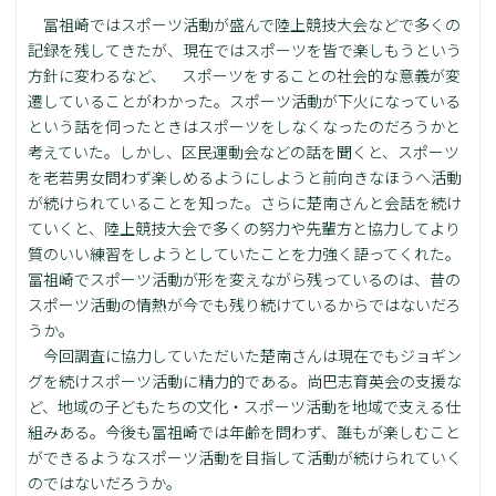
冨祖崎ではスポーツ活動が盛んで陸上競技大会などで多くの
記録を残してきたが、現在ではスポーツを皆で楽しもうという
方針に変わるなど、 スポーツをすることの社会的な意義が変
遷していることがわかった。スポーツ活動が下火になっている
という話を伺ったときはスポーツをしなくなったのだろうかと
考えていた。しかし、区民運動会などの話を聞くと、スポーツ
を老若男女問わず楽しめるようにしようと前向きなほうへ活動
が続けられていることを知った。さらに楚南さんと会話を続け
ていくと、陸上競技大会で多くの努力や先輩方と協力してより
質のいい練習をしようとしていたことを力強く語ってくれた。
冨祖崎でスポーツ活動が形を変えながら残っているのは、昔の
スポーツ活動の情熱が今でも残り続けているからではないだろ
うか。
今回調査に協力していただいた楚南さんは現在でもジョギン
グを続けスポーツ活動に精力的である。尚巴志育英会の支援な
ど、地域の子どもたちの文化・スポーツ活動を地域で支える仕
組みある。今後も冨祖崎では年齢を問わず、誰もが楽しむこと
ができるようなスポーツ活動を目指して活動が続けられていく
のではないだろうか。