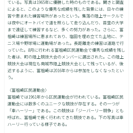
ている。写真は1965年に優勝した時のものである。聞きと調査
によると、このような優秀な成績を残した背景には、日々の練
習や恵まれた練習場所があったという。集落の陸上サークルで
は夜中にオートバイで道を照らして走り込んだり、首里の大学
まで遠征して練習するなど、多くの努力があった。さらに、冨
祖崎は練習場所に恵まれており、塩田を埋め立てた土地に、テ
ニス場や野球場に運動場があった。長距離走の練習は道路で行
っていた。8月に行われる冨祖崎区民運動会で優秀な成績を残し
た者は、町の陸上競技大会のメンバーに選出された。この陸上
競技大会は現在も南城市陸上競技大会として残っているが、後
述するように、冨祖崎は2016年からは参加をしなくなったとい
う。
〈冨祖崎区民運動会〉
冨祖崎では1961年から区民運動会が行われている。冨祖崎区民
運動会には数多くのユニークな競技が存在する。その一つが
「車ハーリー」である。この競技は「ジーバーリー競争」とも
呼ばれ、冨祖崎で長く行われてきた競技である。下の写真は車
ハーリー行っている様子である。