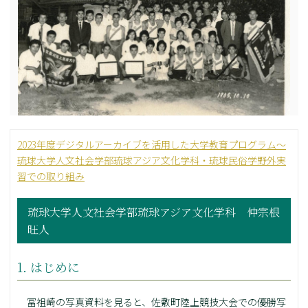
2023年度デジタルアーカイブを活用した大学教育プログラム～
琉球大学人文社会学部琉球アジア文化学科・琉球民俗学野外実
習での取り組み
琉球大学人文社会学部琉球アジア文化学科 仲宗根
旺人
1. はじめに
冨祖崎の写真資料を見ると、佐敷町陸上競技大会での優勝写