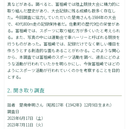
真などがある。調べると、冨祖崎では陸上競技大会に精力的に
取り組んだ歴史があり、大会記録に残る成績も数多く存在し
た。今回調査に協力していただいた楚南さんも1984年の大会
で、40代800m走の記録保持者だ。佐敷町の歴代9位の栄誉があ
る。冨祖崎では、スポーツに取り組む方が多くいたと考えられ
る。また、写真の中には運動会で車ハーリーと呼ばれる競技を
行うものがあった。冨祖崎では、記録だけでなく新しい種目を
作ろうとする創造的な面もあることがわかる。このような関心
から、本調査では冨祖崎のスポーツ活動を調べ、過去にどのよ
うな活動が行われていたかを明らかにし、今後冨祖崎ではどの
ようにスポーツ活動が行われていくのかを考察することを目的
とする。
2. 聞き取り調査
話者 楚南幸明さん（昭和17年｟1942年｠12月9日生まれ）
調査日
2023年6月17日（土）
2023年7月11日（火）