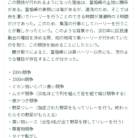
この競技が行われるようになった理由は、冨祖崎の土地に関係
がある。冨祖崎の東側には海があるが、遠浅のため、そこでは
舟を漕いでハーリーを行うことのできる時間が満潮時の３時間
だけであった。このため、集落の行事としてハーリーを行うこ
とが難しかったという。このような背景から、2015年に区民運
動会の種目を決める際、他の地域で車ハーリーが行われていた
のを知り、この競技を始めることにしたという。
聞き取りによると、冨祖崎には車ハーリー以外にも、次のよ
うな種目が存在することが分かった。
・100m競争
・1500m競争
・ミカン拾いとパン食い競争
・ムカデ競争（10名ほどで列を組んで足を紐で結び競争する）
・俵かつぎ競争
・野菜リレー（指定された野菜をもってリレーを行う。終わっ
たらその野菜がもらえる）
・買い物レース（女性4名が出て野菜を探してリレーを行う）
・障害物競争
・タイヤ転がし