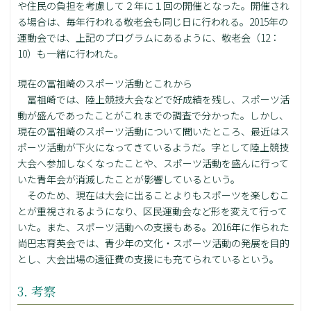
や住民の負担を考慮して２年に１回の開催となった。開催され
る場合は、毎年行われる敬老会も同じ日に行われる。2015年の
運動会では、上記のプログラムにあるように、敬老会（12：
10）も一緒に行われた。
現在の冨祖崎のスポーツ活動とこれから
冨祖崎では、陸上競技大会などで好成績を残し、スポーツ活
動が盛んであったことがこれまでの調査で分かった。しかし、
現在の冨祖崎のスポーツ活動について聞いたところ、最近はス
ポーツ活動が下火になってきているようだ。字として陸上競技
大会へ参加しなくなったことや、スポーツ活動を盛んに行って
いた青年会が消滅したことが影響しているという。
そのため、現在は大会に出ることよりもスポーツを楽しむこ
とが重視されるようになり、区民運動会など形を変えて行って
いた。また、スポーツ活動への支援もある。2016年に作られた
尚巴志育英会では、青少年の文化・スポーツ活動の発展を目的
とし、大会出場の遠征費の支援にも充てられているという。
3. 考察