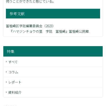
伺うことができたと感じている。
参考文献
冨祖崎区字誌編纂委員会（2023）
『ハマジンチョウの里 字誌 冨祖崎』冨祖崎公民館.
特集
すべて
コラム
レポート
資料紹介