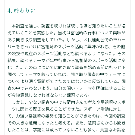
4. 終わりに
本調査を通し、調査を続ければ続けるほど知りたいことが増
えていくことを実感した。当初は冨祖崎の行事について興味が
あり聞き取り調査をしていた。しかし、区民運動会での車ハー
リーをきっかけに冨祖崎のスポーツ活動に興味がわき、その他
の競技や現在のスポーツ活動なども調べるようになった。その
結果、調べるテーマが年中行事から冨祖崎のスポーツ活動に変
化した。この点については聞き取り調査を始める前にもっと下
調べしてテーマを絞っていれば、聞き取り調査の中でテーマに
ついてより深く質問ができたのではないかと反省している。調
査の中で迷わないよう、自分の問い・テーマを明確にすること
が今後意識しなければならない課題である。
しかし、少ない調査の中でも楚南さんの考えや冨祖崎のスポ
ーツに関わる歴史を見ることができた。スポーツ活動に対し
て、力強い冨祖崎の姿勢を知ることができたのは、今回の調査
での大きな意義になったと考える。また、楚南さんからお聞き
したことは、字誌には載っていないことも多く、貴重なお話を