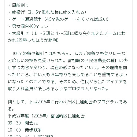
・風船割り
・輪投げ（3，5m離れた棒に輪を入れる）
・ゲート通過競争（4.5m先のゲートをくぐれば成功）
・男女混合400ｍリレー
・大綱引き（１～３班と４～5班に郷友会を加えたチームにわ
かれ2回勝ったほうが勝利）
100ｍ競争や綱引きはもちろん、ムカデ競争や野菜リレーな
ど珍しい競技も見受けられた。冨祖崎の区民運動会の種目は少
しずつ内容が変わり、現在の形になったという。その理由を伺
ったところ、若い人もお年寄りも楽しめることを重視するよう
になったとのことである。そのため、住民から出たアイデアを
取り入れ全員が楽しめるようなプログラムとなった。
例として、下は2015年に行われた区民運動会のプログラムであ
る。
平成27年度（2015年）冨祖崎区民運動会
09：30 開会式
10：00 徒歩競争
10：20 ボール運び競争