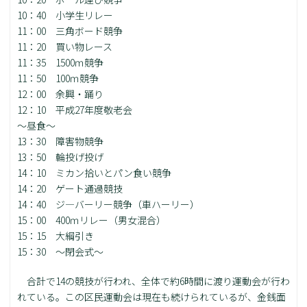
10：40 小学生リレー
11：00 三角ボード競争
11：20 買い物レース
11：35 1500ｍ競争
11：50 100ｍ競争
12：00 余興・踊り
12：10 平成27年度敬老会
～昼食～
13：30 障害物競争
13：50 輪投げ投げ
14：10 ミカン拾いとパン食い競争
14：20 ゲート通過競技
14：40 ジ―バーリー競争（車ハーリー）
15：00 400ｍリレー（男女混合）
15：15 大綱引き
15：30 ～閉会式～
合計で14の競技が行われ、全体で約6時間に渡り運動会が行わ
れている。この区民運動会は現在も続けられているが、金銭面