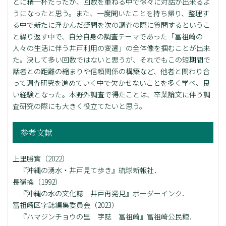
とに精一杯だったが、回数を重ねる中で徐々に対話が出来るよ
うになったと思う。また、一度聞いたことを持ち帰り、整理す
る中で新たに浮かんだ疑問を次の調査の際に質問するというこ
と繰り返す中で、自分自身の調査テーマであった「冨祖崎の
人々の生活に伴う井戸利用の変遷」の全体像を掴むことが出来
た。決して多い回数ではないと思うが、それでもこの短期間で
話者との距離の縮まりや信頼関係の構築など、他者と関わり合
って調査研究を進めていく中で欠かせないことを多く学べ、良
い経験となった。本野外調査で得たことは、卒業論文に伴う調
査研究の際にも大きく役立てたいと思う。
参考文献
上里勝實（2022）
『沖縄の湧水・井戸見て歩き』琉球新報社．
長嶺操（1992）
『沖縄の水の文化誌 井戸再発見』ボーダーインク．
冨祖崎区字誌編集委員会（2023）
『ハマジンチョウの里 字誌 冨祖崎』冨祖崎公民館．