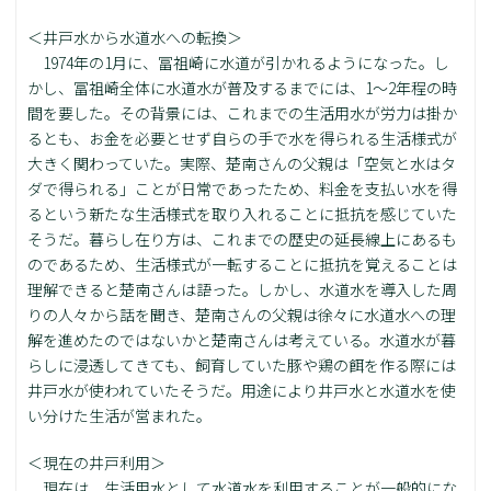
＜井戸水から水道水への転換＞
1974年の1月に、冨祖崎に水道が引かれるようになった。し
かし、冨祖崎全体に水道水が普及するまでには、1～2年程の時
間を要した。その背景には、これまでの生活用水が労力は掛か
るとも、お金を必要とせず自らの手で水を得られる生活様式が
大きく関わっていた。実際、楚南さんの父親は「空気と水はタ
ダで得られる」ことが日常であったため、料金を支払い水を得
るという新たな生活様式を取り入れることに抵抗を感じていた
そうだ。暮らし在り方は、これまでの歴史の延長線上にあるも
のであるため、生活様式が一転することに抵抗を覚えることは
理解できると楚南さんは語った。しかし、水道水を導入した周
りの人々から話を聞き、楚南さんの父親は徐々に水道水への理
解を進めたのではないかと楚南さんは考えている。水道水が暮
らしに浸透してきても、飼育していた豚や鶏の餌を作る際には
井戸水が使われていたそうだ。用途により井戸水と水道水を使
い分けた生活が営まれた。
＜現在の井戸利用＞
現在は、生活用水として水道水を利用することが一般的にな