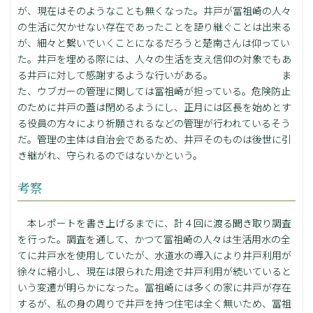
が、現在はそのようなことも無くなった。井戸が冨祖崎の人々
の生活に欠かせない存在であったことを語り継ぐことは出来る
が、細々と繋いでいくことになるだろうと楚南さんは仰ってい
た。井戸を埋める際には、人々の生活を支え信仰の対象でもあ
る井戸に対して感謝するような行いがある。 ま
た、ウブガーの管理に関しては冨祖崎が担っている。危険防止
のために井戸の蓋は閉めるようにし、正月には区長を始めとす
る役員の方々により祈願されるなどの管理が行われているそう
だ。管理の主体は自治会であるため、井戸そのものは後世に引
き継がれ、守られるのではないかという。
考察
本レポートを書き上げるまでに、計４回に渡る聞き取り調査
を行った。調査を通して、かつて冨祖崎の人々は生活用水の全
てに井戸水を使用していたが、水道水の導入により井戸利用が
徐々に縮小し、現在は限られた用途で井戸利用が続いていると
いう変遷が明らかになった。冨祖崎には多くの家に井戸が存在
するが、私の身の周りで井戸を持つ住宅は全く無いため、冨祖