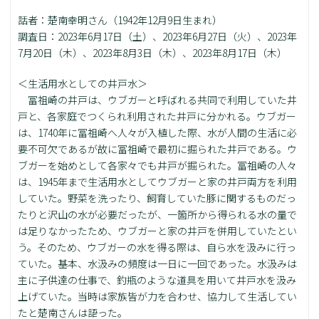
話者：楚南幸明さん（1942年12月9日生まれ）
調査日：2023年6月17日（土）、2023年6月27日（火）、2023年
7月20日（木）、2023年8月3日（木）、2023年8月17日（木）
＜生活用水としての井戸水＞
冨祖崎の井戸は、ウブガーと呼ばれる共同で利用していた井
戸と、各家庭でつくられ利用された井戸に分かれる。ウブガー
は、1740年に冨祖崎へ人々が入植した際、水が人間の生活に必
要不可欠であるが故に冨祖崎で最初に掘られた井戸である。ウ
ブガーを始めとして各家々でも井戸が掘られた。冨祖崎の人々
は、1945年まで生活用水としてウブガーと家の井戸両方を利用
していた。野菜を洗ったり、飼育していた豚に関するものだっ
たりと沢山の水が必要だったが、一箇所から得られる水の量で
は足りなかったため、ウブガーと家の井戸を併用していたとい
う。そのため、ウブガーの水を得る際は、自ら水を汲みに行っ
ていた。基本、水汲みの頻度は一日に一回であった。水汲みは
主に子供達の仕事で、釣瓶のような道具を用いて井戸水を汲み
上げていた。当時は家族皆が力を合わせ、協力して生活してい
たと楚南さんは語った。