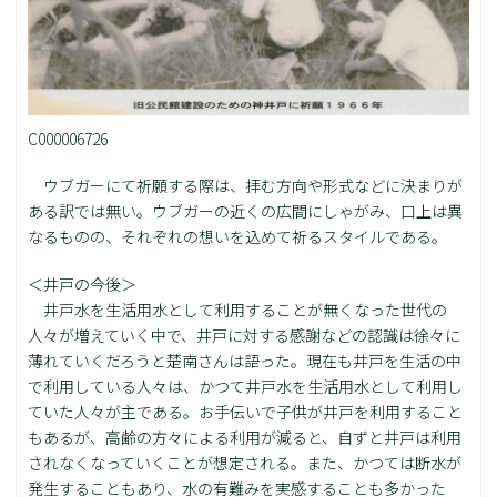
C000006726
ウブガーにて祈願する際は、拝む方向や形式などに決まりが
ある訳では無い。ウブガーの近くの広間にしゃがみ、口上は異
なるものの、それぞれの想いを込めて祈るスタイルである。
＜井戸の今後＞
井戸水を生活用水として利用することが無くなった世代の
人々が増えていく中で、井戸に対する感謝などの認識は徐々に
薄れていくだろうと楚南さんは語った。現在も井戸を生活の中
で利用している人々は、かつて井戸水を生活用水として利用し
ていた人々が主である。お手伝いで子供が井戸を利用すること
もあるが、高齢の方々による利用が減ると、自ずと井戸は利用
されなくなっていくことが想定される。また、かつては断水が
発生することもあり、水の有難みを実感することも多かった