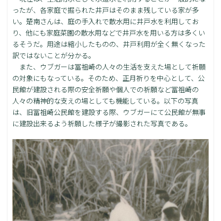
ったが、各家庭で掘られた井戸はそのまま残している家が多
い。楚南さんは、庭の手入れで散水用に井戸水を利用してお
り、他にも家庭菜園の散水用などで井戸水を用いる方は多くい
るそうだ。用途は縮小したものの、井戸利用が全く無くなった
訳ではないことが分かる。
また、ウブガーは冨祖崎の人々の生活を支えた場として祈願
の対象にもなっている。そのため、正月祈りを中心として、公
民館が建設される際の安全祈願や個人での祈願など冨祖崎の
人々の精神的な支えの場としても機能している。以下の写真
は、旧冨祖崎公民館を建設する際、ウブガーにて公民館が無事
に建設出来るよう祈願した様子が撮影された写真である。