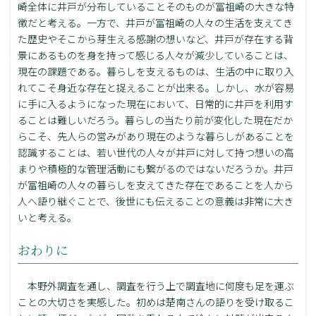
崎全体に井戸が分布していることそのものが冨祖崎の大きな特
徴だと考える。一方で、井戸が冨祖崎の人々の生活を支えてき
た歴史やそこから芽生える感謝の想いなど、井戸が存在する背
景にあるものを身を持って感じる人々が減少していることは、
現在の課題である。暮らしを支えるものは、生活の中に取り入
れてこそ身近な存在と捉えることが出来る。しかし、水が容易
に手に入るようになった現在において、日常的に井戸を利用す
ることは難しいだろう。暮らしの当たり前が変化した現在だか
らこそ、先人らの営みがあり現在のような暮らしがあることを
認識することは、若い世代の人々が井戸に対して持つ想いの高
まりや積極的な管理活動にも繋がるのではないだろうか。井戸
が冨祖崎の人々の暮らしを支えてきた存在であることを人から
人へ語り継ぐことで、後世にも伝えることの意義は非常に大き
いと考える。
おわりに
本野外調査を通し、調査を行う上で調査地に何度も足を運ぶ
ことの大切さを実感した。初めは楚南さんの語りを受け取るこ