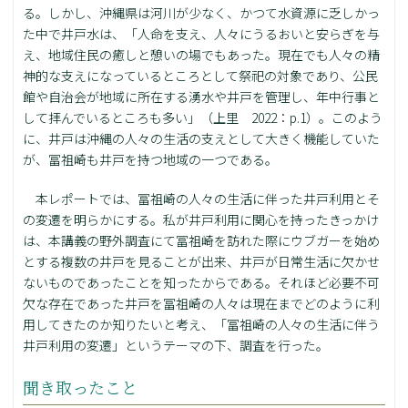
る。しかし、沖縄県は河川が少なく、かつて水資源に乏しかっ
た中で井戸水は、「人命を支え、人々にうるおいと安らぎを与
え、地域住民の癒しと憩いの場でもあった。現在でも人々の精
神的な支えになっているところとして祭祀の対象であり、公民
館や自治会が地域に所在する湧水や井戸を管理し、年中行事と
して拝んでいるところも多い」（上里 2022：p.1）。このよう
に、井戸は沖縄の人々の生活の支えとして大きく機能していた
が、冨祖崎も井戸を持つ地域の一つである。
本レポートでは、冨祖崎の人々の生活に伴った井戸利用とそ
の変遷を明らかにする。私が井戸利用に関心を持ったきっかけ
は、本講義の野外調査にて冨祖崎を訪れた際にウブガーを始め
とする複数の井戸を見ることが出来、井戸が日常生活に欠かせ
ないものであったことを知ったからである。それほど必要不可
欠な存在であった井戸を冨祖崎の人々は現在までどのように利
用してきたのか知りたいと考え、「冨祖崎の人々の生活に伴う
井戸利用の変遷」というテーマの下、調査を行った。
聞き取ったこと