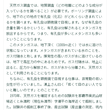
天然ガス調査では、地質調査（どの地層にどのような成分が
入っているかを調べること）が必要です。ボーリング調査によ
り、地下のどの地点で有孔虫（化石）がどれくらい含まれてい
るかを調べます。有孔虫は顕微鏡で目視します。なぜ有孔虫の
含量を調べるかというと、有孔虫は分解されるとメタンガスを
放出するからです。つまり、有孔虫が多いとメタンガスも多い
ということになります。
このメタンガスは、地下深く（1000ｍ近く）では水に溶けた
状態になっています。メタンガスが含まれている水のことを、
ガス付随水と称します。揮発性の高いガスが水に溶けているの
は、地下で高圧力の中にあるためです。ガス付随水は、地上に
出ると、圧力から解放され、ガスが水から分離され、天然ガス
として利用されることになります。
ちなみに、有孔虫を顕微鏡で目視する仕事は、非常勤の若い
女性が行っていました。湧上さん曰く「若くて目のよい人でな
いと難しいのです」とのことです。
1970年、天然ガスを確認するための試験井を那覇市奥武山球
場近くと糸満町（現在糸満市）字潮平の海岸近くで掘削しまし
た。試験井の掘削工事終了後、産出試験（産出量の測定、坑内