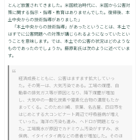
とんど放置されてきました。米国統治時代に、米国から公害対
策に関する指示・指導・教育はありませんでした。復帰後、本
土中央からの技術指導がありました」
「本土中央からの技術指導」があったということは、本土で
はすでに公害問題への対策が講じられるようになっていたとい
うことを意味します。では、本土での公害の状況はどのような
ものであったのでしょうか。藤原彰氏は次のように述べていま
す。
経済成長とともに、公害はますます拡大していっ
た。その第一は、大気汚染である。工場の煤煙、自
動車の排気ガス等が原因となり、降下煤塵が増加
し、大気中の一酸化炭素や窒素化合物の濃度もたか
まってくる。このため川崎、京葉、名古屋、四日市を
はじめとする大コンビナート周辺で呼吸器病が増え
ていった。海洋の汚染も進み、ヘドロが問題となっ
た。工場廃水が原因でカドミウム汚染がすすみ、水
俣病、イタイイタイ病などの患者が増加した。そのほ