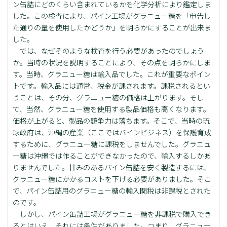
ン缶詰にどのくらい含まれているかを化学分析により鑑定しま
した。この検査により、パイン工場がグラニュー糖を「申告し
た通りの量を使用したかどうか」を明らかにすることが出来ま
した。
では、なぜそのような検査を行う必要があったのでしょう
か。当時の状況を説明することにより、その点を明らかにしま
す。当時、グラニュー糖は輸入品でした。これが重要なポイン
トです。輸入品には通常、税金が課されます。課税されるとい
うことは、その分、グラニュー糖の価格は上がります。そし
て、当然、グラニュー糖を使用する製品価格も高くなります。
価格が上がると、製品の競争力は落ちます。そこで、当時の琉
球政府は、沖縄の産業（ここではパインビジネス）を保護育成
するために、グラニュー糖に課税をしませんでした。グラニュ
ー糖は沖縄では作ることができなかったので、輸入するしかあ
りませんでした。甘みのあるパイン缶詰を安く製造するには、
グラニュー糖にかかるコストを下げる必要がありました。そこ
で、パイン缶詰用のグラニュー糖の輸入関税は非課税とされた
のです。
しかし、パイン缶詰工場がグラニュー糖を非課税で購入でき
るとはいえ、それには条件がありました。つまり、グラニュー