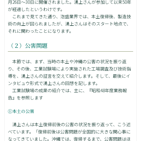
月26日～30日に開催されました。湧上さんが参加して以来50年
が経過したというわけです。
これまで見てきた通り、泡盛業界では、本土復帰後、製造技
術の向上が図られましたが、湧上さんはそのスタート地点で、
それに関わったことになります。
（２）公害問題
本節では、まず、当時の本土や沖縄の公害の状況を振り返
り、その後、工業試験場により実施された工場調査及び技術指
導を、湧上さんの証言を交えて紹介します。そして、最後にイ
ンタビュウ形式で湧上さんの回想を記します。
工業試験場の成果の紹介では、主に、『昭和48年度業務報
告』を参照します
①本土の公害
湧上さんは本土復帰前後の公害の状況を振り返って、こう述
べています。「復帰前後は公害問題が全国的に大きな関心事に
なってきていました。沖縄では、復帰するまで、公害問題はほ