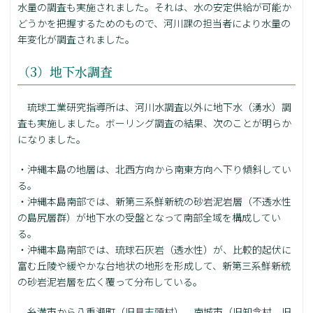
水量の調査も実施されました。それは、水の安定供給が可能か
どうかを把握するためのもので、河川課の担当者により水量の
年変化が調査されました。
（3）地下水調査
琉球工業研究指導所は、河川水調査以外に地下水（湧水）調
査も実施しました。ボーリング調査の結果、次のことが明らか
になりました。
・沖縄本島の地層は、北西方向から南東方向へ下り傾斜してい
る。
・沖縄本島南部では、新第三系鮮新統の砂岩泥岩層（不透水性
の島尻層群）が地下水の受盤となって南部全域を構成してい
る。
・沖縄本島南部では、琉球石灰岩（透水性）が、比較的起伏に
富む丘陵や緩やかな台地状の地形を形成して、新第三系鮮新統
の砂岩泥岩層を広く覆って分布している。
糸満市から八重瀬町（旧具志頭村）、南城市（旧知念村、旧