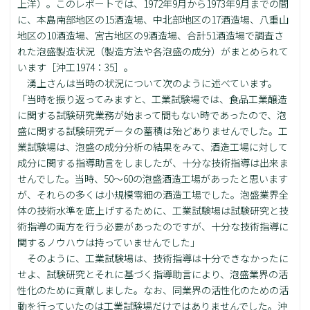
上洋）。このレポートでは、1972年9月から1973年9月までの間
に、本島南部地区の15酒造場、中北部地区の17酒造場、八重山
地区の10酒造場、宮古地区の9酒造場、合計51酒造場で調査さ
れた泡盛製造状況（製造方法や各泡盛の成分）がまとめられて
います［沖工1974：35］。
湧上さんは当時の状況について次のように述べています。
「当時を振り返ってみますと、工業試験場では、食品工業醸造
に関する試験研究業務が始まって間もない時であったので、泡
盛に関する試験研究データの蓄積は殆どありませんでした。工
業試験場は、泡盛の成分分析の結果をみて、酒造工場に対して
成分に関する指導助言をしましたが、十分な技術指導は出来ま
せんでした。当時、50～60の泡盛酒造工場があったと思います
が、それらの多くは小規模零細の酒造工場でした。泡盛業界全
体の技術水準を底上げするために、工業試験場は試験研究と技
術指導の両方を行う必要があったのですが、十分な技術指導に
関するノウハウは持っていませんでした」
そのように、工業試験場は、技術指導は十分できなかったに
せよ、試験研究とそれに基づく指導助言により、泡盛業界の活
性化のために貢献しました。なお、同業界の活性化のための活
動を行っていたのは工業試験場だけではありませんでした。沖