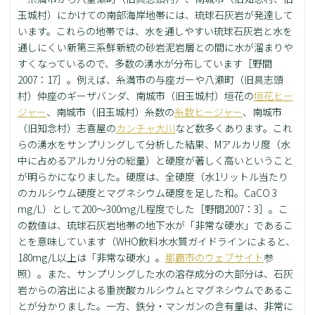
玉城村）にかけての南部海岸地帯には、琉球石灰岩が発達して
います。これらの地帯では、水を通しやすい琉球石灰岩と水を
通しにくい新第三系鮮新統の砂岩泥岩層との間に水が溜まりや
すくなっているので、多数の湧水が分布しています［野間
2007：17］。例えば、糸満市の与座ガーや八瀬町（旧具志頭
村）仲座のギーザバンダ、南城市（旧玉城村）垣花の
垣花ヒー
ジャー
、南城市（旧玉城村）糸数の
糸数ヒージャー
、南城市
（旧知念村）志喜屋の
カンチャ大川
など数多くあります。これ
らの湧水をサンプリングして分析した結果、Mアルカリ度（水
中に占めるアルカリ分の総量）と硬度が著しく高いということ
が明らかになりました。硬度は、全硬度（水1リットル当たり
のカルシウム硬度とマグネシウム硬度を足した和。CaCO 3
mg/L）として200～300mg/L程度でした［野間2007：3］。こ
の数値は、琉球石灰岩地帯の地下水が「非常な硬水」であるこ
とを意味しています（WHO飲料水水質ガイドラインによると、
180mg/L以上は「非常な硬水」。
那覇市のウェブサイト
参
照）。また、サンプリングした水の溶存成分の大部分は、石灰
岩からの溶出による重炭酸カルシウムとマグネシウムであるこ
とが分かりました。一方、鉄分・マンガンの含有量は、非常に