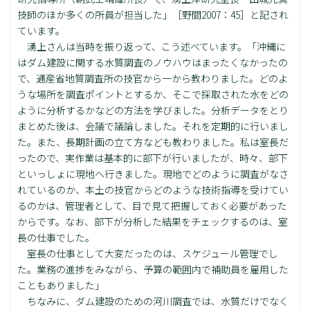
技師のほか多くの所員が担当した」［野間2007：45］と記され
ています。
湧上さんは当時を振り返って、こう述べています。「沖縄に
はダム建設に関する水質調査のノウハウはまったくなかったの
で、通産省地質調査所の技官から一から教わりました。どのよ
うな場所を調査ポイントとするか、そこで採取された水をどの
ように分析するかなどの方法を学びました。分析データをとり
まとめた後は、会議で議論しました。それを定期的に行いまし
た。また、長期計画の立て方なども教わりました。私は室長だ
ったので、実作業は基本的に部下が行いましたが、時々、部下
といっしょに現地へ行きました。現地でどのように調査がなさ
れているのか、本土の技官からどのような技術指導を受けてい
るのかは、管理者として、目で見て把握しておく必要があった
からです。なお、部下が分析した結果をチェックするのは、室
長の仕事でした。
室長の仕事として大変だったのは、スケジュール管理でし
た。業務の進捗をみながら、予算の範囲内で補助員を雇用した
こともありました」
ちなみに、ダム建設のための河川調査では、水質だけでなく