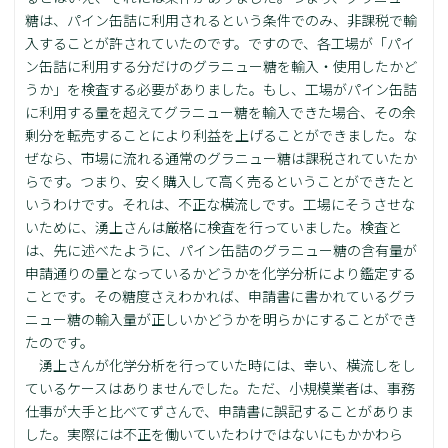
糖は、パイン缶詰に利用されるという条件でのみ、非課税で輸
入することが許されていたのです。ですので、各工場が「パイ
ン缶詰に利用する分だけのグラニュー糖を輸入・使用したかど
うか」を検査する必要がありました。もし、工場がパイン缶詰
に利用する量を超えてグラニュー糖を輸入できた場合、その余
剰分を転売することにより利益を上げることができました。な
ぜなら、市場に流れる通常のグラニュー糖は課税されていたか
らです。つまり、安く購入して高く売るということができたと
いうわけです。それは、不正な横流しです。工場にそうさせな
いために、湧上さんは厳格に検査を行っていました。検査と
は、先に述べたように、パイン缶詰のグラニュー糖の含有量が
申請通りの量となっているかどうかを化学分析により鑑定する
ことです。その糖度さえわかれば、申請書に書かれているグラ
ニュー糖の輸入量が正しいかどうかを明らかにすることができ
たのです。
湧上さんが化学分析を行っていた時には、幸い、横流しをし
ているケースはありませんでした。ただ、小規模業者は、事務
仕事が大手と比べてずさんで、申請書に誤記することがありま
した。実際には不正を働いていたわけではないにもかかわら