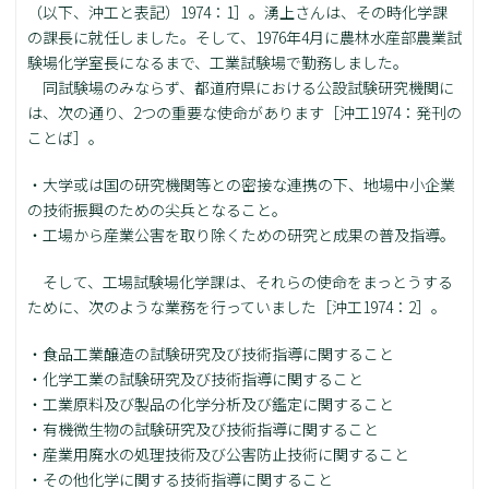
（以下、沖工と表記）1974：1］。湧上さんは、その時化学課
の課長に就任しました。そして、1976年4月に農林水産部農業試
験場化学室長になるまで、工業試験場で勤務しました。
同試験場のみならず、都道府県における公設試験研究機関に
は、次の通り、2つの重要な使命があります［沖工1974：発刊の
ことば］。
・大学或は国の研究機関等との密接な連携の下、地場中小企業
の技術振興のための尖兵となること。
・工場から産業公害を取り除くための研究と成果の普及指導。
そして、工場試験場化学課は、それらの使命をまっとうする
ために、次のような業務を行っていました［沖工1974：2］。
・食品工業醸造の試験研究及び技術指導に関すること
・化学工業の試験研究及び技術指導に関すること
・工業原料及び製品の化学分析及び鑑定に関すること
・有機微生物の試験研究及び技術指導に関すること
・産業用廃水の処理技術及び公害防止技術に関すること
・その他化学に関する技術指導に関すること