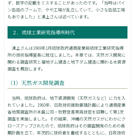
ず、数字の記載をミスすることがあったのです。「当時はパイ
ン缶詰のブームで、やや工場が乱立していて、小さな缶詰工場
もありました」と湧上さんは述べています。
２．琉球工業研究指導所時代
湧上さんは1969年1月琉球政府通商産業局琉球工業研究指導
所の技術指導室長に就任しました。本章では、天然ガス開発に
関わる調査研究と福地ダム建造と地下ダム建造に関わる水資源
調査を概説します。
（1）天然ガス開発調査
当時、琉球政府は、地下資源開発（天然ガスなど）に力を入
れていました。1960年、日政技術援助要請計画により通商産業
省地質調査所の本島公司・牧野登喜男両技官を招聘して第1次
調査を実施しました。その結果、沖縄の天然ガスがにわかにク
ローズアップされたので、琉球政府はその調査開発のための長
期計画を立て、年次的に技術者を養成するとともに、日政技術