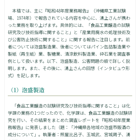
本稿では、主に『昭和48年度業務報告』（沖縄県工業試験
場、1974年）で報告されている内容を中心に、湧上さんが携わ
った業務を取り上げます。具体的には、「食品工業醸造の試験
研究及び技術指導に関すること」と「産業用廃水の処理技術及
び公害防止技術に関すること」に関する報告に注目します。前
者については泡盛製造業、後者についてはパイン缶詰製造業や
製紙（再生紙）業、製糖業、清涼飲料製造業、砕石業を調査事
例として扱います。以下、泡盛製造、公害問題の順で詳しく説
明します。また、その後に、湧上さんの回想（インタビュウ形
式）を記します。
（1）泡盛製造
「食品工業醸造の試験研究及び技術指導に関すること」は化
学課の業務の1つだったので、化学課は、食品工業醸造の試験研
究を行い、その結果をまとめた調査レポートを『昭和48年度業
務報告』に発表しました（題：「沖縄県各地域の泡盛市販酒の
成分について」。執筆者：照屋比呂子、玉城武、宮城周子、湧