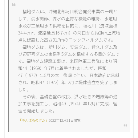
福地ダムは、沖縄北部河川総合開発事業の一環と
して、洪水調節、流水の正常な機能の維持、水道用
水及び工業用水の供給を目的に、福地川（流域面積
34.4km²、流路延長16.7km）の河口から約2km上流地
点に建設した高さ91.7mのロックフィルダムです。
福地ダムは、新川ダム、安波ダム、普久川ダム及
び辺野喜ダムの東系列5ダムを構成する多目的ダムで
す。福地ダム建設工事は、米国陸軍工兵隊により昭
和44（1969）年7月に着手されましたが、昭和
47（1972）年5月の本土復帰に伴い、日本政府に承継
され、昭和47（1972）年12月に堤体盛立を完了しま
した。
その後、基礎岩盤の改良、洪水吐きの増設等の追
加工事を施工し、昭和49（1974）年12月に完成、管
理を開始しました。
「やんばるのダム」
2022年12月21日閲覧