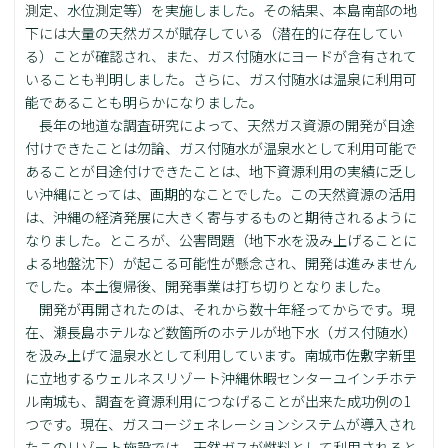
測定、水位測定等）を実施しました。その結果、本島南部の地
下には大量の天然ガスが賦存している（潜在的に存在してい
る）ことが確認され、また、ガス付随水にヨードが含有されて
いることも判明しました。さらに、ガス付随水は温泉に利用可
能であることも明らかになりました。
長年の地道な調査研究によって、天然ガス資源の開発が目途
付けできたことは勿論、ガス付随水が温泉水として利用可能で
あることが目途付けできたことは、地下資源利用の実績に乏し
い沖縄にとっては、画期的なことでした。この天然資源の活用
は、沖縄の経済発展に大きく寄与するものと期待されるように
なりました。ところが、公害問題（地下水を汲み上げることに
よる地盤沈下）が起こる可能性が懸念され、開発は進みません
でした。本土復帰後、開発事業は打ち切りとなりました。
開発が再開されたのは、それから数十年経ってからです。現
在、瀬長島ホテルなど数箇所のホテルが地下水（ガス付随水）
を汲み上げて温泉水として利用しています。南城市佐敷字新里
に立地するウェルネスリゾート沖縄休暇センターユインチホテ
ル南城も、調査を資源利用につなげることが出来た成功例の1
つです。現在、ガスコージェネレーションシステムが導入され
たこのリゾート施設では、天然ガスが燃料として利用されると