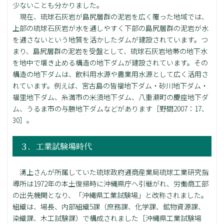
少ないことも分かりました。
現在、琉球石灰岩が島尻層群の泥岩を広く覆った地域では、
上部の琉球石灰岩が水を通しやすく下部の島尻層群の泥岩が水
を通さないという地質を活かしたダムが建設されています。つ
まり、島尻層群の泥岩を受盤として、琉球石灰岩地帯の地下水
を地中で堰き止める構造の地下ダムが建設されています。その
構造の地下ダムは、飲料用水源や農業用水源として広く活用さ
れています。例えば、宮古島の皆福地下ダム・砂川地下ダム・
福里地下ダム、糸満市の米須地下ダム、八重瀬町の慶座地下ダ
ム、うるま市の与勝地下ダムなどがあります［野間2007：17、
30］。
３．工業試験場時代
湧上さんが所属していた琉球政府通商産業局琉球工業研究指
導所は1972年の本土復帰時に沖縄県庁へ引継がれ、労働商工部
の出先機関となり、「沖縄県工業試験場」と改称されました。
組織は、場長、内部組織5課（庶務課、化学課、鉱物資源課、
染織課、木工試験課）で構成されました［沖縄県工業試験場