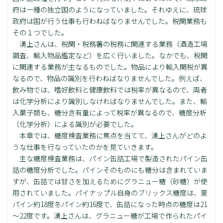
府は一種の独立国のようになっていました。それゆえに、琉球
政府は国が行う仕事も行わねばなりませんでした。税関業務も
その１つでした。
湧上さんは、税関・税務署の税務に関連する業務（酒造工場
調査、輸入物品鑑定など）を広く行いました。なかでも、税関
に関連する業務が主なるものでした。物品により輸入関税が異
なるので、物品の識別を行わねばなりませんでした。例えば、
飲み物では、嗜好飲料と健康飲料では税率が異なるので、両者
は化学分析により識別しなければなりませんでした。また、輸
入菓子類も、糖分含有量によって税率が異なるので、糖度分析
（化学分析）による識別が必要でした。
本章では、糖度検査業務に焦点を当てて、湧上さんがどのよ
うな仕事を行なっていたのかを見ていきます。
主な糖度検査業務は、パイン缶詰工場で製造されたパイン缶
詰の糖度分析でした。パインそのものにも糖分は含まれていま
すが、缶詰では甘さを加えるためにグラニュー糖（砂糖）が使
用されていました。パイナップル自身のブリックス糖度は、夏
パイン約18度冬パイン約16度で、缶詰になった時点の糖度は21
～22度です。湧上さんは、グラニュー糖が工場で作られたパイ