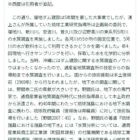
※西暦は引用者が追記。
この通り、福地ダム建設は5年間を要した大事業でしたが、湧
上さんが所属していた琉球工業研究指導所は企画局の委託で、
福地川、新川川、安波川、普久川及び辺野喜川の東系列5河川
の水質調査を実施しました。各河川の5か所の固定位置で、5河
川の水が飲料水として利用できるかどうかを調べました。年4
回現地へ行きサンプリングを行い、採取した水を化学的に分析
しました。当時、沖縄にはダム建設に関する水質調査のノウハ
ウはまったくなかったので、通産省地質調査所の技官からの指
導助言で水質調査を行いました。 国からの技術援助は本土復帰
前（1969年）から行なわれましたが、地下水の調査に関して
は、野間泰二氏の貢献が大きいです。野間氏は、地下水の専門
家で、通商産業省地質調査所時代に技術指導員として本土政府
から派遣され、約40年間にわたって琉球諸島における地下水調
査に携わり、琉球政府職員（復帰後は県職員）に対して技術指
導を行いました［野間2007：45］。なお、野間氏の著書『琉球
諸島における諸島の地下水』には「水質分析については、通商
産業局商工部工業課（町田昇課長）の付属機関である琉球工業
研究指導所（朝武士靖雄所長）で、湧上洋研究室長・山城充真