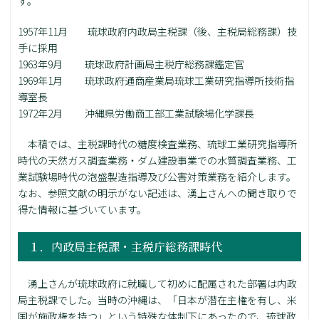
す。
1957年11月 琉球政府内政局主税課（後、主税局総務課）技
手に採用
1963年9月 琉球政府計画局主税庁総務課鑑定官
1969年1月 琉球政府通商産業局琉球工業研究指導所技術指
導室長
1972年2月 沖縄県労働商工部工業試験場化学課長
本稿では、主税課時代の糖度検査業務、琉球工業研究指導所
時代の天然ガス調査業務・ダム建設事業での水質調査業務、工
業試験場時代の泡盛製造指導及び公害対策業務を紹介します。
なお、参照文献の明示がない記述は、湧上さんへの聞き取りで
得た情報に基づいています。
１．内政局主税課・主税庁総務課時代
湧上さんが琉球政府に就職して初めに配属された部署は内政
局主税課でした。当時の沖縄は、「日本が潜在主権を有し、米
国が施政権を持つ」という特殊な体制下にあったので、琉球政