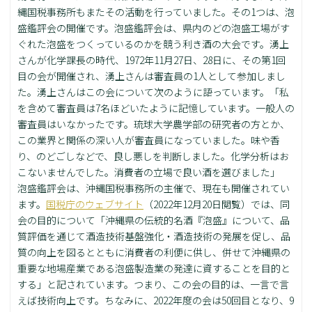
縄国税事務所もまたその活動を行っていました。その1つは、泡
盛鑑評会の開催です。泡盛鑑評会は、県内のどの泡盛工場がす
ぐれた泡盛をつくっているのかを競う利き酒の大会です。湧上
さんが化学課長の時代、1972年11月27日、28日に、その第1回
目の会が開催され、湧上さんは審査員の1人として参加しまし
た。湧上さんはこの会について次のように語っています。「私
を含めて審査員は7名ほどいたように記憶しています。一般人の
審査員はいなかったです。琉球大学農学部の研究者の方とか、
この業界と関係の深い人が審査員になっていました。味や香
り、のどごしなどで、良し悪しを判断しました。化学分析はお
こないませんでした。消費者の立場で良い酒を選びました」
泡盛鑑評会は、沖縄国税事務所の主催で、現在も開催されてい
ます。
国税庁のウェブサイト
（2022年12月20日閲覧）では、同
会の目的について「沖縄県の伝統的名酒『泡盛』について、品
質評価を通じて酒造技術基盤強化・酒造技術の発展を促し、品
質の向上を図るとともに消費者の利便に供し、併せて沖縄県の
重要な地場産業である泡盛製造業の発達に資することを目的と
する」と記されています。つまり、この会の目的は、一言で言
えば技術向上です。ちなみに、2022年度の会は50回目となり、9