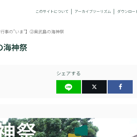
このサイトについて
アーカイブツーリズム
ダウンロー
行事の”いま”】②奥武島の海神祭
の海神祭
シェアする