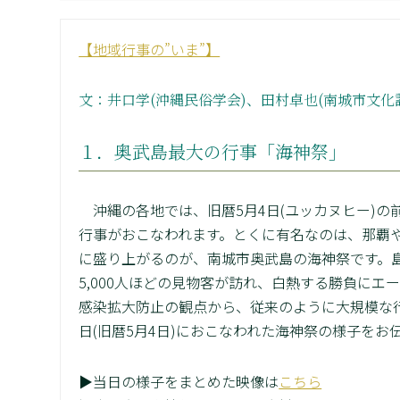
【地域行事の”いま”】
文：井口学(沖縄民俗学会)、田村卓也(南城市文化
１．奥武島最大の行事「海神祭」
沖縄の各地では、旧暦5月4日(ユッカヌヒー)の
行事がおこなわれます。とくに有名なのは、那覇や
に盛り上がるのが、南城市奥武島の海神祭です。島
5,000人ほどの見物客が訪れ、白熱する勝負に
感染拡大防止の観点から、従来のように大規模な行
日(旧暦5月4日)におこなわれた海神祭の様子をお
▶当日の様子をまとめた映像は
こちら