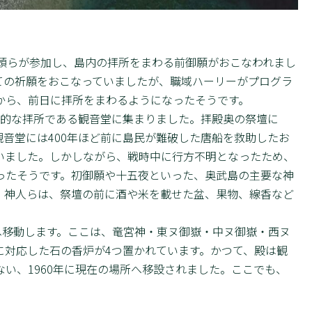
頭らが参加し、島内の拝所をまわる前御願がおこなわれまし
ての祈願をおこなっていましたが、職域ハーリーがプログラ
から、前日に拝所をまわるようになったそうです。
的な拝所である観音堂に集まりました。拝殿奥の祭壇に
音堂には400年ほど前に島民が難破した唐船を救助したお
いました。しかしながら、戦時中に行方不明となったため、
ったそうです。初御願や十五夜といった、奥武島の主要な神
。神人らは、祭壇の前に酒や米を載せた盆、果物、線香など
へ移動します。ここは、竜宮神・東ヌ御嶽・中ヌ御嶽・西ヌ
に対応した石の香炉が4つ置かれています。かつて、殿は観
い、1960年に現在の場所へ移設されました。ここでも、