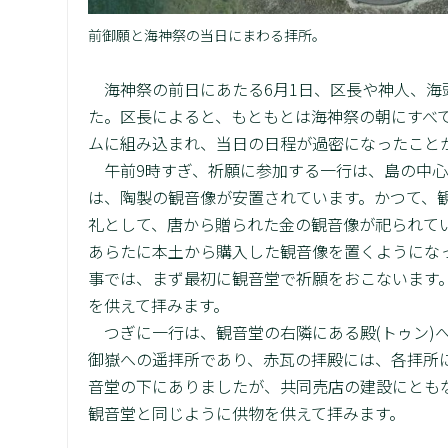
前御願と海神祭の当日にまわる拝所。
海神祭の前日にあたる6月1日、区長や神人、海
た。区長によると、もともとは海神祭の朝にすべ
ムに組み込まれ、当日の日程が過密になったこと
午前9時すぎ、祈願に参加する一行は、島の中心
は、陶製の観音像が安置されています。かつて、観
礼として、唐から贈られた金の観音像が祀られて
あらたに本土から購入した観音像を置くようにな
事では、まず最初に観音堂で祈願をおこないます
を供えて拝みます。
つぎに一行は、観音堂の右隣にある殿(トゥン)
御嶽への遥拝所であり、赤瓦の拝殿には、各拝所
音堂の下にありましたが、共同売店の建設にともな
観音堂と同じように供物を供えて拝みます。