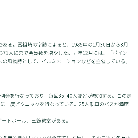
象である。冨祖崎の字誌によると、1985年の1月30日から3月
ら71人にまで会員数を増やした。同年12月には、「ポイン
末の風物詩として、イルミネーションなどを主催している。
定例会を行なっており、毎回35−40人ほどが参加する。この定
に一度ピクニックを行なっている。25人乗車のバスが満席
ゲートボール、三線教室がある。
の多面的機能支払い交付金事業に参加し、その日当を各々の