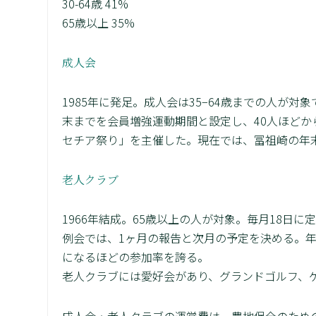
30-64歳 41%
65歳以上 35%
成人会
1985年に発足。成人会は35−64歳までの人が対
末までを会員増強運動期間と設定し、40人ほどか
セチア祭り」を主催した。現在では、冨祖崎の年
老人クラブ
1966年結成。65歳以上の人が対象。毎月18日に
例会では、1ヶ月の報告と次月の予定を決める。年
になるほどの参加率を誇る。
老人クラブには愛好会があり、グランドゴルフ、
成人会・老人クラブの運営費は、農地保全のため