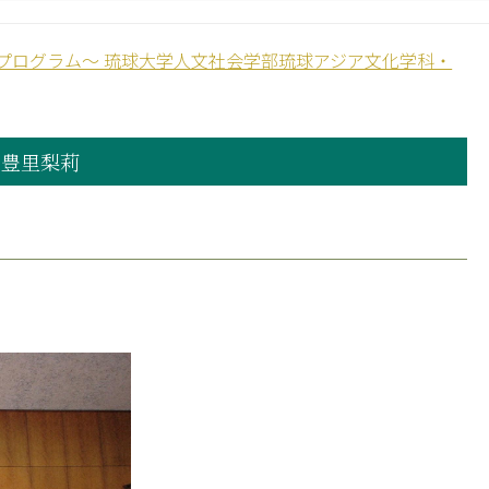
育プログラム～ 琉球大学人文社会学部琉球アジア文化学科・
 豊里梨莉