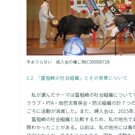
牛おうらせい 成人会の催し物(C000006718)
1-2. 「冨祖崎の社会組織」とその背景について
私が選んだテーマは冨祖崎の社会組織についてで
クラブ・PTA・尚巴志育英会・防災組織の計７つの
ごろに活動が消滅した。また、婦人会は、2015
冨祖崎の社会組織と比較するため、私の地元であ
際わかったことがある。以前は、私の地元には青