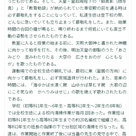
ったものである。そして、天皇・皇后両陛下の「御真影（顔写
真）」と「教育勅語」が納められていた奉安殿の前を通る時は
必ず最敬礼をすることになっていて、私達生徒は登下校の際、
どんなに急いでいても立ち止まって最敬礼をした。また、始業
時間の合図の鐘が鳴ると、鳴り終わるまで何処にいても直立不
動の姿勢をさせられたものである。
教室に入ると授業の始まる前に、天照大御神と書かれた神棚
に向かって柏手を打ち、その後、明治天皇の御製のうた「あさ
みどり 澄みわたりたる 大空の 広きをおのが 心ともな
が」を歌ったものである。
運動場での全校生徒の朝礼では、最初に東（皇居の方向）に
向かって最敬礼をし、必ず宮城遥拝が行われた。また、音楽の
時間には、「海ゆかば水漬く屍 山ゆかば草むす屍 大君の辺
にこそ死なめ かへりみはせじ」の歌を絶えず歌わされたもの
である。
学校（初等科1年生～6年生・高等科1年生～2年生の8年制）
では全校生徒による校内清掃作業が毎月1回あった。作業班は
初等科1年生から高等科2年生までの約20名編成で組織され、高
等科2年生の班長の指揮の下で分担区域の清掃を行なった。私
達は、作業開始と作業終了後には当番の先生の見守る中で、高