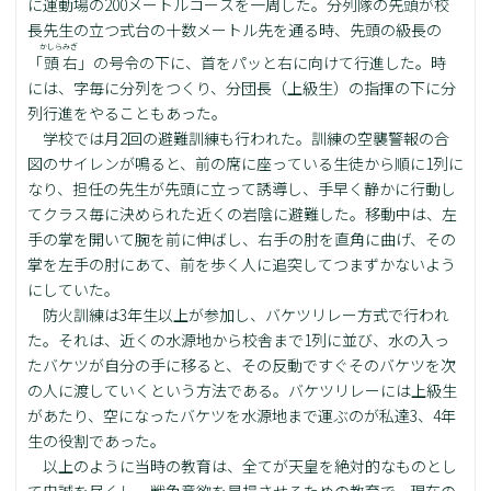
に運動場の200メートルコースを一周した。分列隊の先頭が校
長先生の立つ式台の十数メートル先を通る時、先頭の級長の
かしら
みぎ
「
頭
右
」の号令の下に、首をパッと右に向けて行進した。時
には、字毎に分列をつくり、分団長（上級生）の指揮の下に分
列行進をやることもあった。
学校では月2回の避難訓練も行われた。訓練の空襲警報の合
図のサイレンが鳴ると、前の席に座っている生徒から順に1列に
なり、担任の先生が先頭に立って誘導し、手早く静かに行動し
てクラス毎に決められた近くの岩陰に避難した。移動中は、左
手の掌を開いて腕を前に伸ばし、右手の肘を直角に曲げ、その
掌を左手の肘にあて、前を歩く人に追突してつまずかないよう
にしていた。
防火訓練は3年生以上が参加し、バケツリレー方式で行われ
た。それは、近くの水源地から校舎まで1列に並び、水の入っ
たバケツが自分の手に移ると、その反動ですぐそのバケツを次
の人に渡していくという方法である。バケツリレーには上級生
があたり、空になったバケツを水源地まで運ぶのが私達3、4年
生の役割であった。
以上のように当時の教育は、全てが天皇を絶対的なものとし
て忠誠を尽くし、戦争意欲を昂揚させるための教育で、現在の