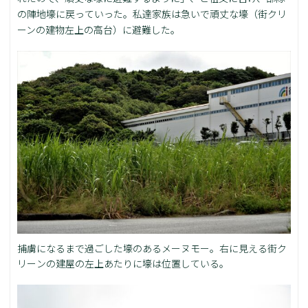
の陣地壕に戻っていった。私達家族は急いで頑丈な壕（街クリ
ーンの建物左上の高台）に避難した。
捕虜になるまで過ごした壕のあるメーヌモー。右に見える街ク
リーンの建屋の左上あたりに壕は位置している。