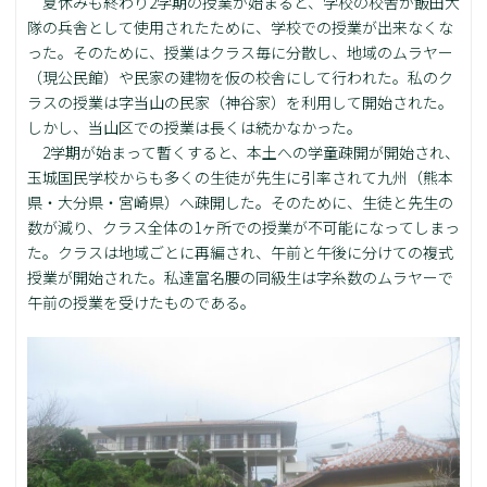
夏休みも終わり2学期の授業が始まると、学校の校舎が飯田大
隊の兵舎として使用されたために、学校での授業が出来なくな
った。そのために、授業はクラス毎に分散し、地域のムラヤー
（現公民館）や民家の建物を仮の校舎にして行われた。私のク
ラスの授業は字当山の民家（神谷家）を利用して開始された。
しかし、当山区での授業は長くは続かなかった。
2学期が始まって暫くすると、本土への学童疎開が開始され、
玉城国民学校からも多くの生徒が先生に引率されて九州（熊本
県・大分県・宮崎県）へ疎開した。そのために、生徒と先生の
数が減り、クラス全体の1ヶ所での授業が不可能になってしまっ
た。クラスは地域ごとに再編され、午前と午後に分けての複式
授業が開始された。私達富名腰の同級生は字糸数のムラヤーで
午前の授業を受けたものである。