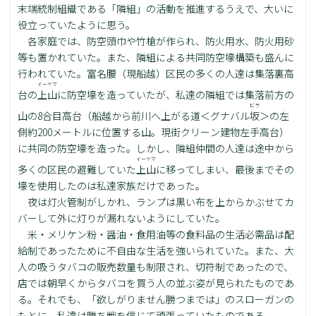
末端統制組織である「隣組」の活動を推進するうえで、大いに
役立っていたように思う。
各家庭では、防空頭巾や竹槍が作られ、防火用水、防火用砂
等も置かれていた。また、隣組による共同防空壕構築も盛んに
行われていた。富名腰（現船越）区民の多くの人達は集落裏高
イーヤマ
台の
上山
に防空壕を造っていたが、私達の隣組では集落前方の
ビラ
山の8合目高台（船越から前川へ上がる道＜グナバル
坂
＞の左
側約200メートルに位置する山。現街クリーン建物左手高台）
に共同の防空壕を造った。しかし、隣組仲間の人達は途中から
イーヤマ
多くの区民の避難していた
上山
に移ってしまい、最後までその
壕を使用したのは私達家族だけであった。
夜は灯火管制がしかれ、ランプは黒い布を上からかぶせてカ
バーして外に灯りが漏れないようにしていた。
米・メリケン粉・醤油・食用油等の食料品の生活必需品は配
給制であったために不自由な生活を強いられていた。また、大
人の吸うタバコの販売数量も制限され、切符制であったので、
店では朝早くからタバコを買う人の並ぶ姿が見られたものであ
る。それでも、「欲しがりません勝つまでは」のスローガンの
もとに、私達は勝ち戦を信じて頑張っていたものである。