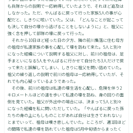
も兵隊からの説明で一応納得していたようで、それほど追及は
しなかった。ただ、やんばるに戻って行った家族5人の事が心
配だと、しきりに呟いていた。父は、「どんなことが起こって
も決して自分の壕から逃げることをしないように」と、祖父に
強く念を押して部隊の壕に戻って行った。
それから10日ほど経った日の夕方、隣の前川集落に住む母方
の祖母が私達家族の事を心配して壕を訪ねて来た。5人と別々
になった経緯について説明する祖父に対し、前川の祖母は、足
手まといになる5人をやんばるに行かせて自分たち3人だけで戻
って来たと誤解してしまい、しきりに祖父を問い詰めていた。
祖父の繰り返しの説明で前川の祖母は一応納得していたが、そ
れでも内心疑っているようであった。
その後、前川の祖母は私達の壕生活を心配し、危険を伴う2
キロメートルほどの道を歩いて私達の壕を訪ね、身の回りの面
倒を見ていた。祖父が外出中の場合には、決まって5人と別々
になった経緯を私に問いただしていた。「やんばるに戻った孫
たちの身の上にもしものことがあれば自分は生きておれない」
とまでいって、祖母は嘆き悲しんでいた。ところが、週1回ほど
の間隔で私達の壕を訪れていた祖母は5月中旬頃からまったく