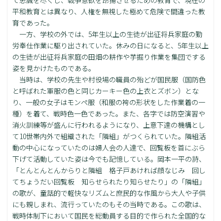
平和教育とは異なり、人権を無視した極めて危険で間違った教
育であった。
一方、学校の外では、5年生以上の生徒が出征将兵家庭の勤
労奉仕作業に駆り出されていた。休みの日になると、5年生以上
の生徒が出征将兵家庭の田畑の耕作や芋掘り作業を集団でする
姿を見かけたものである。
当時は、学校の先生や村役場の職員の殆どが国民服（国防色
と呼ばれた軍服の色と同じカーキー色の上衣とズボン）とな
り、一般の女子はモンペ服（和服の袴の形状をした作業着の一
種）を着て、戦時色一色であった。また、各字では防空演習や
消火訓練等が盛んに行われるようになり、上意下達の機構とし
て10世帯内外で組織された「隣組」がつくられていた。隣組活
動の中心になっていたのは婦人会の人達で、回覧板を首にぶら
下げて活動していた姿は今でも記憶している。岡本一平の詩、
「とんとんとんからりと隣組 格子戸あければ顔なじみ 回し
てちょうだい回覧板 知らせられたり知らせたり」の「隣組」
の歌が、童話的で軽快なリズムと庶民的な作風から大人や子供
にも親しまれ、流行っていたのもその当時である。この歌は、
戦時体制下において国民を総動員する目的で作られた全国的な