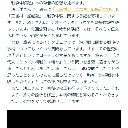
「戦争体験記」への筆者の感想を述べます。
湧上洋さんは、過去に
『玉城村史 第六巻 戦時記録編』
と
『玉城村 船越誌』に戦争体験に関する手記を寄稿していま
す。また、湧上さんはビデオ・インタビュウでも戦争体験を語
っています。今回公開する「戦争体験記」では、それらで伝え
られていない内容が多く含まれています。
なお、筆者によるインタビュウでは、沖縄戦に関わる戦後の
事柄についてもいくつか質問をしています。「すべての歴史は
現代史」というクローチェの言葉がありますが、筆者は、「現
代人にとって沖縄戦とは何か」という問いを念頭に置きながら
湧上さんと対話しました。湧上さんは、当時見聞きしたことや
思ったことをありのままに語るだけでなく、時々「沖縄戦を体
験した現代人」としての視点も交えて話しました。
また、湧上さんは、初稿の校正も行って下さりました。それ
により、多くの箇所を修正し本稿の確度を高めることができま
した。この場をかりて感謝申し上げます。