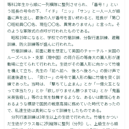
等科2年生から順に一列横隊に整列させられ、「番号！」とい
う班長の号令の下、「イチ」「ニッ」「サン」と一人一人が順
番に声を出し、最後の人が番号を言い終わると、班長が「第〇
〇班総員〇〇名、現在〇〇名、異常ありません」と言った。そ
のような軍隊式の点呼が行われたものである。
昭和19年になると、学校での竹槍訓練、分裂行進訓練、避難
訓練、防火訓練等が盛んに行われた。
竹槍訓練は、前面に敵を想定して英国のチャーチル・米国の
ルーズベルト・支那（現中国）の蒋介石の等身大の藁人形が運
動場に立てられて行われた。生徒がその藁人形に向かって竹槍
を構えて立ち、先生の「前へ前へ 後ろへ後ろへ」の掛け声で
前進後退をし、「突けー」の号令で藁人形の胸に竹槍を突く訓
練であった。当時は、「撃ちてし止まん」とか「一億火玉とな
って体当たり」とか「欲しがりません勝つまでは」とか「鬼畜
米英皆殺し」等の士気を鼓舞するような、あるいは敵愾心をあ
おるような標語で国民の戦意高揚に務めていた時代であったの
で、私達生徒は真剣になって訓練をしたものである。
分列行進訓練は3年生以上の生徒で行われた。竹槍をかつい
だ生徒がクラス毎に2列縦隊に整列（分列）し、上級生から順