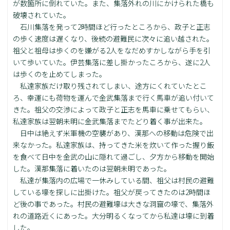
が数箇所に倒れていた。また、集落外れの川にかけられた橋も
破壊されていた。
石川集落を発って2時間ほど行ったところから、政子と正志
の歩く速度は遅くなり、後続の避難民に次々に追い越された。
祖父と祖母は歩くのを嫌がる2人をなだめすかしながら手を引
いて歩いていた。伊芸集落に差し掛かったころから、遂に2人
は歩くのを止めてしまった。
私達家族だけ取り残されてしまい、途方にくれていたとこ
ろ、幸運にも荷物を運んで金武集落まで行く馬車が追い付いて
きた。祖父の交渉によって政子と正志を馬車に乗せてもらい、
私達家族は翌朝未明に金武集落までたどり着く事が出来た。
日中は絶えず米軍機の空襲があり、漢那への移動は危険で出
来なかった。私達家族は、持ってきた米を炊いて作った握り飯
を食べて日中を金武の山に隠れて過ごし、夕方から移動を開始
した。漢那集落に着いたのは翌朝未明であった。
私達が集落内の広場で一休みしている間、祖父は村民の避難
している壕を探しに出掛けた。祖父が戻ってきたのは2時間ほ
ど後の事であった。村民の避難壕は大きな洞窟の壕で、集落外
れの道路近くにあった。大分明るくなってから私達は壕に到着
した。