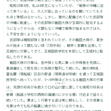
昭和19年4月、私は4年生になっていたが、「戦争が沖縄に迫
って来ている」と、大人が話し合っているのを聞いていてもそ
れほど実感はなかった。しかし、満州に配備されていた武部隊
が沖縄に転進し、その武部隊の飯田大隊が玉城村に駐屯するよ
うになってからは、≪間もなく沖縄で戦争が始まるのでは≫、
と不安を抱くようになっていった。
武部隊は精鋭部隊と言われていたが、その飯田大隊が、夏休
みが始まって間もない頃（7月中旬）、朝早く那覇を出発して
玉城村に行軍してきて、玉城国民学校を本部にして玉城村に駐
屯したのである。
飯田大隊の行軍は、各中隊とも馬に乗った中隊長を先頭に、
重装備をして銃を担いだ兵隊が整列して続いた。朝の9時頃、
富名腰（現船越）区前の郡道（現県道48号線）を通って玉城国
民学校へ向っていたが、5～6中隊ほどからなる飯田大隊の行軍
ヤマガードー
は、先頭の将兵が糸数入り口の
山川堂
に達しても後尾の将兵は
ミーバシ
新橋
（船越小学校の西側の雄樋川にかかる橋）付近まで延々と
続いていた。勇ましく行軍する姿は実に頼もしく、その見事な
光景は今でも私の脳裏に焼き付いているのである。