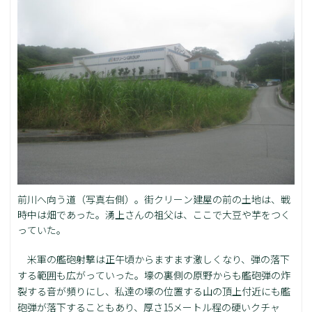
前川へ向う道（写真右側）。街クリーン建屋の前の土地は、戦
時中は畑であった。湧上さんの祖父は、ここで大豆や芋をつく
っていた。
米軍の艦砲射撃は正午頃からますます激しくなり、弾の落下
する範囲も広がっていった。壕の裏側の原野からも艦砲弾の炸
裂する音が頻りにし、私達の壕の位置する山の頂上付近にも艦
砲弾が落下することもあり、厚さ15メートル程の硬いクチャ