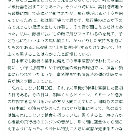
い飛行雲を出すこともあった。そういう時には、高射砲陣地か
ら敵機に向けて砲弾が発射されたが、飛行機がはるか上空を飛
んでいるために、弾は飛行機まで届かず、飛行機のはるか下の
方で丸っこい黒煙を出して炸裂し、その音が聞こえるだけであ
った。私は、敵機が我がもの顔で飛び回っているのを見て、子
ども心にもいいようの無い憤りと、がっかりした気持ちを抱い
たものである。B29機は地上を偵察飛行するだけであって、地
上を攻撃することはなかったと記憶している。
日本軍でも敵機の襲来に備えての軍事演習が行われていた。
特に、小禄（那覇市）や中頭方面の飛行場周辺では、演習が頻
繁に行われていたようで、富名腰までも演習時の弾の炸裂する
音が絶えず聞こえていた。
忘れもしない10月10日、それは米軍機が沖縄を空襲した最初
の日である。その日は、朝早くからドドーン、ドドーンと砲弾
の炸裂する音がはるか西の方から聞こえていた。何時もの友軍
（日本軍）の演習が始まったとばかり簡単に考えて、私の家で
は誰も気にしないで朝食を摂っていた。暫くすると、東の方か
ら複数の飛行機のエンジンの音がし、瞬く間に空全体から聞こ
えるようになった。≪今日は特別に大きい演習が始まるのかな