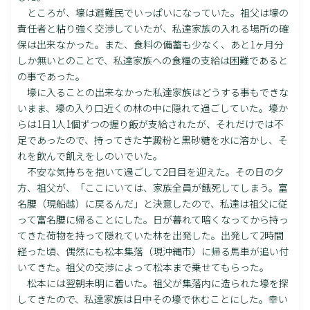
ところが、壕は避難民でいっぱいになっていた。祖父は壕の
責任者と粘り強く交渉していたが、私達家族の入れる場所の確
保は出来なかった。また、食料の備蓄も少なく、あと1ヶ月分
しか無いとのことで、私達家族への食糧の支給は困難であると
の事であった。
壕に入ることの出来なかった私達家族はどうする事もできな
いまま、壕の入り口近くの林の中に隠れて過ごしていた。壕か
らは1日1人1個ずつの握り飯が支給されたが、それだけでは不
足であったので、持ってきた芋澱粉と黒砂糖を水に溶かし、そ
れを飲んで飢えをしのいでいた。
不安な気持ちを抱いて過ごして2日目を迎えた。その日の夕
方、祖父が、「ここにいては、家族全員が餓死してしまう。富
名腰（現船越）に戻るんだ」と決意したので、私達は祖父に従
って富名腰に帰ることにした。日が暮れて暗くなってから持っ
てきた荷物を持って隠れていた林を出発した。出発して2時間
経った頃、偶然にも松本集落（現沖縄市）に帰る馬車が追い付
いてきた。祖父の交渉によって松本まで乗せてもらった。
松本には翌朝未明に着いた。祖父が集落内に造られた壕を探
してきたので、私達家族は日中その壕で休むことにした。幸い