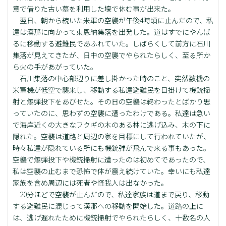
意で借りた古い墓を利用した壕で休む事が出来た。
翌日、朝から続いた米軍の空襲が午後4時頃に止んだので、私
達は漢那に向かって東恩納集落を出発した。道はすでにやんば
るに移動する避難民であふれていた。しばらくして前方に石川
集落が見えてきたが、日中の空襲でやられたらしく、至る所か
ら火の手があがっていた。
石川集落の中心部辺りに差し掛かった時のこと、突然数機の
米軍機が低空で襲来し、移動する私達避難民を目掛けて機銃掃
射と爆弾投下をあびせた。その日の空襲は終わったとばかり思
っていたのに、思わずの空襲に遭ったわけである。私達は急い
で海岸近くの大きなフクギの木のある林に逃げ込み、木の下に
隠れた。空襲は道路と周辺の家を目標にして行われていたが、
時々私達が隠れている所にも機銃弾が飛んで来る事もあった。
空襲で爆弾投下や機銃掃射に遭ったのは初めてであったので、
私は空襲の止むまで恐怖で体が震え続けていた。幸いにも私達
家族を含め周辺には死者や怪我人は出なかった。
20分ほどで空襲が止んだので、私達家族は道まで戻り、移動
する避難民に混じって漢那への移動を開始した。道路の上に
は、逃げ遅れたために機銃掃射でやられたらしく、十数名の人