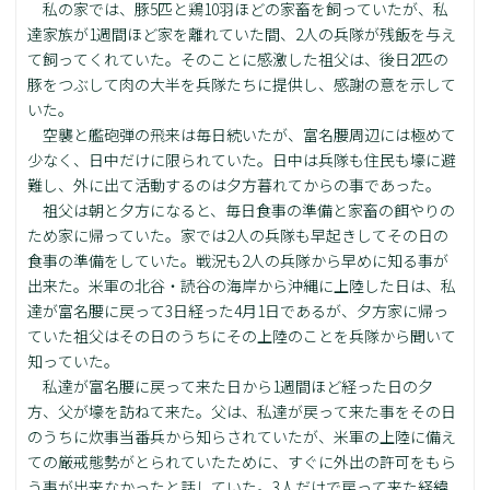
私の家では、豚5匹と鶏10羽ほどの家畜を飼っていたが、私
達家族が1週間ほど家を離れていた間、2人の兵隊が残飯を与え
て飼ってくれていた。そのことに感激した祖父は、後日2匹の
豚をつぶして肉の大半を兵隊たちに提供し、感謝の意を示して
いた。
空襲と艦砲弾の飛来は毎日続いたが、富名腰周辺には極めて
少なく、日中だけに限られていた。日中は兵隊も住民も壕に避
難し、外に出て活動するのは夕方暮れてからの事であった。
祖父は朝と夕方になると、毎日食事の準備と家畜の餌やりの
ため家に帰っていた。家では2人の兵隊も早起きしてその日の
食事の準備をしていた。戦況も2人の兵隊から早めに知る事が
出来た。米軍の北谷・読谷の海岸から沖縄に上陸した日は、私
達が富名腰に戻って3日経った4月1日であるが、夕方家に帰っ
ていた祖父はその日のうちにその上陸のことを兵隊から聞いて
知っていた。
私達が富名腰に戻って来た日から1週間ほど経った日の夕
方、父が壕を訪ねて来た。父は、私達が戻って来た事をその日
のうちに炊事当番兵から知らされていたが、米軍の上陸に備え
ての厳戒態勢がとられていたために、すぐに外出の許可をもら
う事が出来なかったと話していた。3人だけで戻って来た経緯