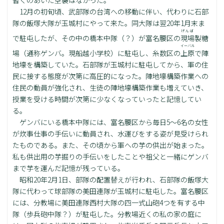
12月の初旬頃、武部隊の台湾への移動に伴い、代わりに石部
隊の飯塚大隊が玉城村にやって来た。同大隊は翌20年1月末ま
げんば
で駐屯したが、その中の橋本中隊（？）が富名腰区の
現場
製糖
イーバル
場（通称ゲンバ。現船越小学校）に駐屯し、糸数区の
上原
で陣
地壕を構築していた。石部隊が玉城村に駐屯してから、軍の住
民に接する態度が次第に高圧的になった。陣地壕構築作業への
住民の動員が強化され、生徒の陣地壕構築作業も増えていき、
授業を受ける時間が次第に少なくなっていったと記憶してい
る。
ゲンバにいる橋本中隊には、富名腰区から毎日5～6名の女性
が炊事仕事の手伝いに動員され、水運びをする姿が見受けられ
たものである。また、その頃から軍への芋の供出が始まった。
私も供出用の芋掘りの手伝いをしたことや祖父と一緒にゲンバ
まで芋を運んだ記憶が残っている。
昭和20年2月1日、部隊の配置替えが行われ、石部隊の飯塚大
隊に代わって球部隊の美田連隊が玉城村に駐屯した。富名腰区
には、分教場に美田連隊西村大隊の四一式山砲4つを有する中
隊（歩兵砲中隊？）が駐屯した。分教場近くの私の家の庭に