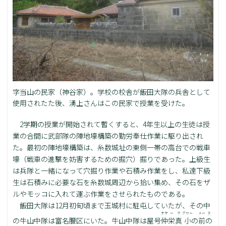
字当山の民家（神谷家）。学校の校舎が飯田大隊の兵舎として
使用されたた後、湧上さんはこの民家で授業を受けた。
2学期の授業が開始されて暫くすると、4年生以上の生徒は授
業の合間に武部隊の陣地壕構築の勤労奉仕作業に駆り出され
た。最初の陣地壕構築は、糸数城址の東側一帯の高台での戦車
壕（戦車の進撃を妨害するための掘穴）掘りであった。上級生
は兵隊と一緒になって穴掘り作業や石積み作業をし、私達下級
生は石積みに必要な石を糸数城周辺から拾い集め、その石をザ
ルやモッコに入れて運ぶ作業をさせられたものである。
飯田大隊は12月初旬頃まで玉城村に駐屯していたが、その中
ナケ
ー
マ
グヮー
メー
ヌ
の牛山中隊は富名腰区にいた。牛山中隊は屋号
仲
栄
真
小
の
前
の