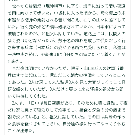
松本からは泡瀬（現沖縄市）に下り、海岸に沿って暗い夜道
を南に向かって歩いた。中城村に入った頃から、時々海上の米
軍艦から砲弾の発射される音が聞こえ、右手の山々に落下して
いた。行く先の殆どの橋は破壊されていたが、日本軍によって
破壊されたのだ、と祖父は話していた。道路上には、民間人の
歩く姿は殆どなかったが、数十名の群れを成して慌ただしく行
き来する兵隊（日本兵）の姿が至る所で見受けられた。私達は
一晩中歩き続け、翌朝未明に自分たちの家にたどり着くことが
出来た。
まだ夜は明けていなかったが、隈元・山口の2人の炊事当番
兵はすでに起床して、慌ただしく朝食の準備をしているところ
であった。2人は戻って来た私達3人を見て大変びっくりして怪
訝な顔をしていたが、3人だけで戻って来た経緯を祖父から聞
いて納得してくれた。
2人は、「日中は毎日空襲があり、そのために壕に避難して夜
だけ家に戻って寝泊りして炊事をし、昼食と夕食の分の飯まで
朝で炊いている」と、祖父に話していた。その日は兵隊の作っ
た食事を食べさせてもらい、自分達の壕に行ってゆっくり休む
ことが出来た。