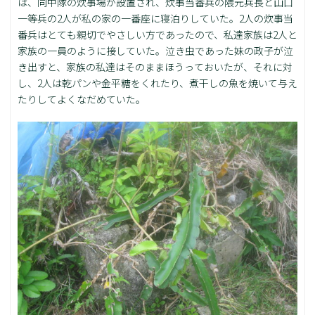
は、同中隊の炊事場が設置され、炊事当番兵の隈元兵長と山口
一等兵の2人が私の家の一番座に寝泊りしていた。2人の炊事当
番兵はとても親切でやさしい方であったので、私達家族は2人と
家族の一員のように接していた。泣き虫であった妹の政子が泣
き出すと、家族の私達はそのままほうっておいたが、それに対
し、2人は乾パンや金平糖をくれたり、煮干しの魚を焼いて与え
たりしてよくなだめていた。