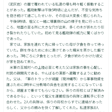
（泥灰岩）の層で覆われている私達の壕も時々軽く振動するこ
とがあった。艦砲射撃は午後5時頃に止んだが、不安な気持ち
を抱き続けて過ごしたせいか、その日は大変長く感じられた。
午後6時頃、祖父と一緒に壕裏側の山の様子を見に行ったと
ころ、地面の至る所に大きな穴が出来、多くの木が折れたり引
き裂かれたりしていた。初めて見る艦砲弾の威力に驚くばかり
であった。
家では、家族を連れて先に帰っていた母が夕食を作って待っ
ていた。餅を作るために水に漬けてあった糯米を蒸かした飯で
あった。7時ごろに夕食をとったが、夕食が終わりかけた頃父
が家を訪ねて来た。
米軍の玉城村への上陸必至と考えた父は家族の事を心配し、
村民の疎開先である、やんばるの漢那へ避難するように勧め
た。父は、「軍のトラックが胡屋（現沖縄市）から軍事物資を
運ぶために8時半に分教場の兵舎を出発することになっている
から、胡屋まで乗せてもらいなさい。係りの将校とは了解済み
であるから」、といって祖父を運搬担当の兵隊と運転手に引き
合わせた。2人の兵隊は、係りの将校からすでに連絡があった
らしく、父からの頼みを快く了解してくれた。私達家族8人