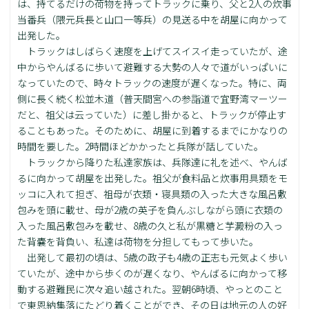
は、持てるだけの荷物を持ってトラックに乗り、父と2人の炊事
当番兵（隈元兵長と山口一等兵）の見送る中を胡屋に向かって
出発した。
トラックはしばらく速度を上げてスイスイ走っていたが、途
中からやんばるに歩いて避難する大勢の人々で道がいっぱいに
なっていたので、時々トラックの速度が遅くなった。特に、両
側に長く続く松並木道（普天間宮への参詣道で宜野湾マーツー
だと、祖父は云っていた）に差し掛かると、トラックが停止す
ることもあった。そのために、胡屋に到着するまでにかなりの
時間を要した。2時間ほどかかったと兵隊が話していた。
トラックから降りた私達家族は、兵隊達に礼を述べ、やんば
るに向かって胡屋を出発した。祖父が食料品と炊事用具類をモ
ッコに入れて担ぎ、祖母が衣類・寝具類の入った大きな風呂敷
包みを頭に載せ、母が2歳の英子を負んぶしながら頭に衣類の
入った風呂敷包みを載せ、8歳の久と私が黒糖と芋澱粉の入っ
た背嚢を背負い、私達は荷物を分担してもって歩いた。
出発して最初の頃は、5歳の政子も4歳の正志も元気よく歩い
ていたが、途中から歩くのが遅くなり、やんばるに向かって移
動する避難民に次々追い越された。翌朝6時頃、やっとのこと
で東恩納集落にたどり着くことができ、その日は地元の人の好