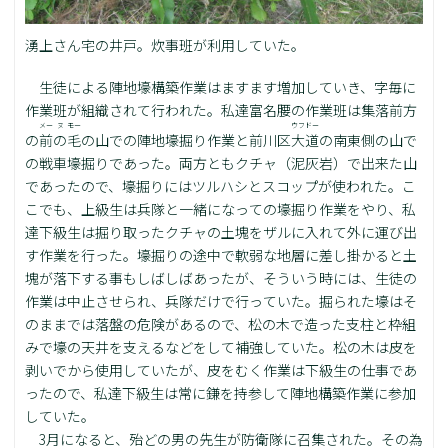
湧上さん宅の井戸。炊事班が利用していた。
生徒による陣地壕構築作業はますます増加していき、字毎に
作業班が組織されて行われた。私達富名腰の作業班は集落前方
メー
ヌ
モー
ウフドー
の
前
の
毛
の山での陣地壕掘り作業と前川区
大道
の南東側の山で
の戦車壕掘りであった。両方ともクチャ（泥灰岩）で出来た山
であったので、壕掘りにはツルハシとスコップが使われた。こ
こでも、上級生は兵隊と一緒になっての壕掘り作業をやり、私
達下級生は掘り取ったクチャの土塊をザルに入れて外に運び出
す作業を行った。壕掘りの途中で軟弱な地層に差し掛かると土
塊が落下する事もしばしばあったが、そういう時には、生徒の
作業は中止させられ、兵隊だけで行っていた。掘られた壕はそ
のままでは落盤の危険があるので、松の木で造った支柱と枠組
みで壕の天井を支えるなどをして補強していた。松の木は皮を
剥いでから使用していたが、皮をむく作業は下級生の仕事であ
ったので、私達下級生は常に鎌を持参して陣地構築作業に参加
していた。
3月になると、殆どの男の先生が防衛隊に召集された。その為