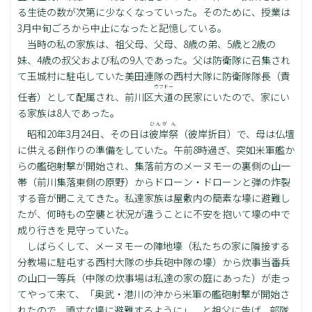
る生徒の数が次第に少なくなっていった。そのために、授業は
3月中旬ごろから中止になったと記憶している。
当時の私の家族は、祖父母、父母、8歳の弟、5歳と2歳の
妹、4歳の叔父および私の9人であった。父は防衛隊に召集され
て玉城村に駐屯していた美田連隊の西村大隊に防衛隊隊長（責
ウフドー
任者）として配属され、前川区
大道
の民家にいたので、家にい
る家族は8人であった。
ひんが
ん
昭和20年3月24日、その日は
彼岸
祭
（彼岸折目）で、母は仏壇
に供える餅作りの準備をしていた。午前8時過ぎ、突如米軍艦か
らの艦砲射撃が開始され、集落前方のメーヌモーの裏側の山一
帯（前川集落東側の原野）からドローン・ドローンと弾の炸裂
する音が聞こえてきた。私達家族は屋敷内の簡素な壕に避難し
たが、何時もの空襲と状況が違うことに不安を抱いて壕の中で
成り行きを見守っていた。
しばらくして、メーヌモーの陣地壕（私たちの家に隣接する
分教場に駐屯する西村大隊の歩兵砲中隊の壕）から炊事当番兵
の山口一等兵（中隊の炊事場は私達の家の庭にあった）が走っ
てやって来て、「奥武・港川の沖から米軍の艦砲射撃が開始さ
れたので、頑丈な壕に避難するように」、と祖父に告げ、部隊