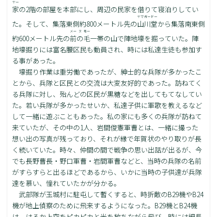
ヤー
家
の2階の部屋を本部にし、周辺の民家を借りて寝泊りしてい
ヤマガードー
た。そして、集落東側約800メートル先の
山川堂
から集落南東側
メー
ヌ
モー
約600メートル先の
前
の
毛
一帯の山で陣地壕を掘っていた。陣
地壕掘りには富名腰区民も動員され、時には私達生徒も参加す
る事があった。
壕掘り作業は重労働であったが、紳士的な兵隊が多かったこ
とから、兵隊と区民との交流は大変友好的であった。訪ねてく
る兵隊に対し、殆んどの区民が黒糖などを出してもてなしてい
た。若い兵隊が多かったせいか、私達子供に軍歌を教えるなど
して一緒に遊ぶこともあった。私の家にも多くの兵隊が訪ねて
来ていたが、その中の1人、岩間俊憲軍曹とは、一緒に撮った
想い出の写真が残っており、それが縁で年賀状のやり取りが長
く続いていた。時々、仲間の間で戦争の思い出話が出るが、今
でも長野曹長・野口軍曹・岩間軍曹などと、当時の兵隊の名前
がすらすらと出るほどであるから、いかに当時の子供達が兵隊
達を慕い、憧れていたかが分かる。
武部隊が玉城村に駐屯して暫くすると、時折敵のB29機やB24
機が地上偵察のために飛来するようになった。B29機とB24機
は、はるか上空をピカピカと光を放ちながら飛び、時には細長