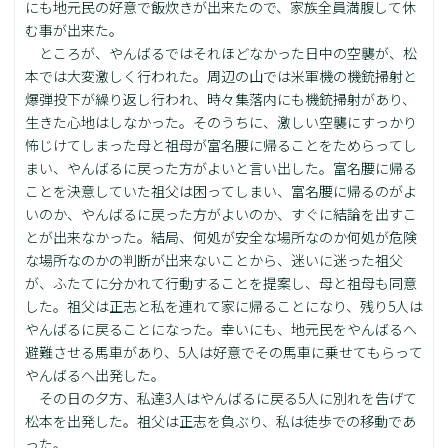
にも地元民の好意で飯炊きが出来たので、家族全員満腹して休
む事が出来た。
ところが、やんばるではそれほどなかった日中の空襲が、松
本では大変激しく行われた。周辺の山では米軍機の機銃掃射と
爆弾投下が繰り返し行われ、時々集落内にも機銃掃射があり、
生きた心地はしなかった。そのうちに、激しい空襲にすっかり
怖じけてしまった母と祖母が富名腰に帰ることをためらってし
まい、やんばるに戻った方がよいと言い出した。富名腰に帰る
ことを決意していた祖父は困ってしまい、富名腰に帰るのがよ
いのか、やんばるに戻った方がよいのか、すぐに結論を出すこ
とが出来なかった。結局、何処が安全な場所なのか何処が危険
な場所なのかの判断が出来ないことから、迷いに迷った祖父
が、ふたてに分かれて行動することを提案し、母と祖母も同意
した。祖父は正志と私を連れて家に帰ることになり、残り5人は
やんばるに戻ることになった。幸いにも、地元民をやんばるへ
避難させる馬車があり、5人は好意でその馬車に乗せてもらって
やんばるへ出発した。
その日の夕方、私達3人はやんばるに戻る5人に別れを告げて
松本を出発した。祖父は正志を負ぶり、私は徒歩での移動であ
った。