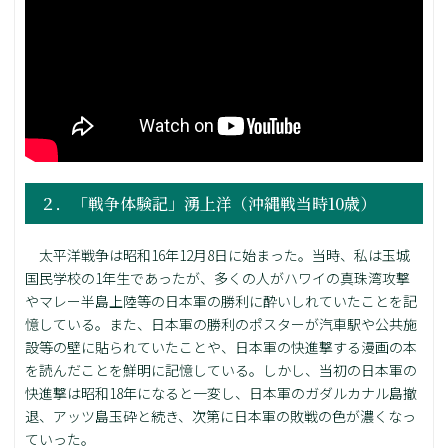
２．「戦争体験記」湧上洋（沖縄戦当時10歳）
太平洋戦争は昭和16年12月8日に始まった。当時、私は玉城
国民学校の1年生であったが、多くの人がハワイの真珠湾攻撃
やマレー半島上陸等の日本軍の勝利に酔いしれていたことを記
憶している。また、日本軍の勝利のポスターが汽車駅や公共施
設等の壁に貼られていたことや、日本軍の快進撃する漫画の本
を読んだことを鮮明に記憶している。しかし、当初の日本軍の
快進撃は昭和18年になると一変し、日本軍のガダルカナル島撤
退、アッツ島玉砕と続き、次第に日本軍の敗戦の色が濃くなっ
ていった。