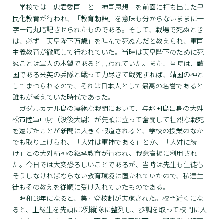
学校では「忠君愛国」と「神国思想」を前面に打ち出した皇
民化教育が行われ、「教育勅語」を意味も分からないままに一
字一句丸暗記させられたものである。そして、戦場で死ぬとき
は、必ず「天皇陛下万歳」を叫んで死ぬんだと教えられ、軍国
主義教育が徹底して行われていた。当時は天皇陛下のために死
ぬことは軍人の本望であると言われていた。また、当時は、敵
国である米英の兵隊と戦って力尽きて戦死すれば、靖国の神と
してまつられるので、それは日本人として最高の名誉であると
誰もが考えていた時代であった。
ガダルカナル島の凄絶な戦闘において、与那国島出身の大舛
松市陸軍中尉（没後大尉）が先頭に立って奮闘して壮烈な戦死
を遂げたことが新聞に大きく報道されると、学校の授業のなか
でも取り上げられ、「大舛は軍神である」とか、「大舛に続
け」との大舛精神の継承教育が行われ、戦意高揚に利用され
た。今日では大変恐ろしいことであるが、当時は先生も生徒も
そうしなければならない教育環境に置かれていたので、私達生
徒もその教えを従順に受け入れていたものである。
昭和18年になると、集団登校制が実施された。校門近くにな
ると、上級生を先頭に2列縦隊に整列し、歩調を取って校門に入