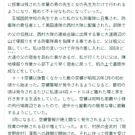
に授業は残された年輩の男の先生と女の先生方だけで行われる
ようになり、極めて不十分なものになっていった。
玉城国民学校の先生であった私の父も防衛隊に召集され、防
衛隊の責任者として美田連隊の西村大隊に配属された。部隊で
ウフドー
の父の任務は、西村大隊の連絡会議に出席する事と
大道
周辺の
山で壕掘りをする防衛隊員を指揮する事であると、父は祖父に
話していた。私は母の言いつけで弁当の差し入れに、3回ほど
ウフドー
大道
の父の宿舎を訪ねた事があるが、私が行くたびに父は、陣
地壕掘り作業から部下より早く宿舎に戻って、机の上で書類作
成などをしていた。
十・十空襲以後暫くなかった敵の空襲が昭和20年1月の初め
頃から始まった。空襲警報が発令されるようになると、最初の
頃は発令されるたびに私達は4百メートルほど離れた壕と家を
行き来する生活をしていた。しかし、空襲は何時も那覇や小禄
の飛行場周辺であったので、途中から屋敷内の簡易な壕に避難
するようにしていた。
3月になると、空襲警報が絶え間なく発令されるようになり、
授業の中断される日が増えていった。また、村民の金武村（現
宜野座村）漢那への疎開が開始され、それに伴って授業を受け