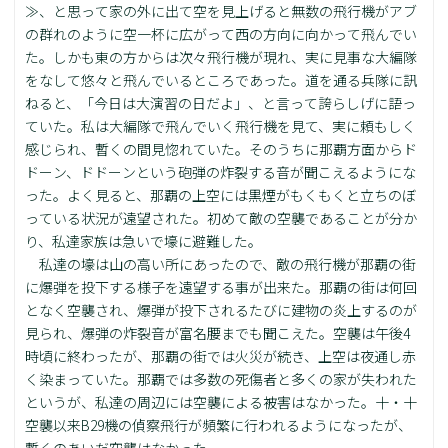
≫、と思って家の外に出て空を見上げると無数の飛行機がアブ
の群れのように空一杯に広がって西の方向に向かって飛んでい
た。しかも東の方からは次々飛行機が現れ、実に見事な大編隊
をなして悠々と飛んでいるところであった。道を通る兵隊に訊
ねると、「今日は大演習の日だよ」、と言って誇らしげに語っ
ていた。私は大編隊で飛んでいく飛行機を見て、実に頼もしく
感じられ、暫くの間見惚れていた。そのうちに那覇方面からド
ドーン、ドドーンという砲弾の炸裂する音が聞こえるようにな
った。よく見ると、那覇の上空には黒煙がもくもくと立ちのぼ
っている状況が遠望された。初めて敵の空襲であることが分か
り、私達家族は急いで壕に避難した。
私達の壕は山の高い所にあったので、敵の飛行機が那覇の街
に爆弾を投下する様子を遠望する事が出来た。那覇の街は何回
となく空襲され、爆弾が投下されるたびに建物の炎上するのが
見られ、爆弾の炸裂音が富名腰までも聞こえた。空襲は午後4
時頃に終わったが、那覇の街では火災が続き、上空は夜通し赤
く染まっていた。那覇では多数の死傷者と多くの家が失われた
というが、私達の周辺には空襲による被害はなかった。十・十
空襲以来B29機の偵察飛行が頻繁に行われるようになったが、
暫くのあいだ空襲はなかった。