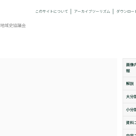
このサイトについて
アーカイブツーリズム
ダウンロー
県地域史協議会
画像
報
解説
大分
小分
資料
内容