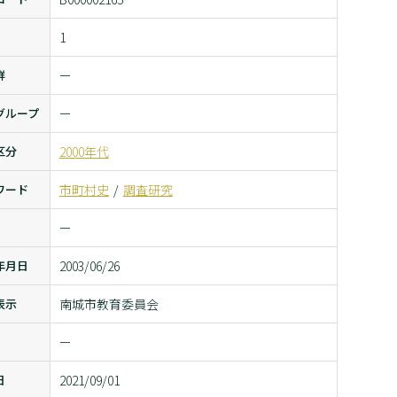
1
群
ー
グループ
ー
区分
2000年代
ワード
市町村史
調査研究
ー
年月日
2003/06/26
表示
南城市教育委員会
ー
日
2021/09/01