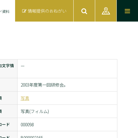
情報提供のおねがい
ド資料
内文字情
ー
2003年度第一回研修会。
類
写真
類
写真(フィルム)
コード
000098
コード
B000002165