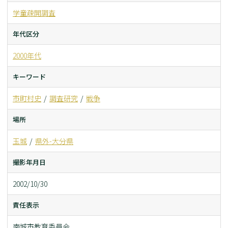
学童疎開調査
年代区分
2000年代
キーワード
市町村史
調査研究
戦争
場所
玉城
県外-大分県
撮影年月日
2002/10/30
責任表示
南城市教育委員会