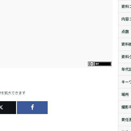
資料
内容
点数
資料
資料
年代
キー
像を拡大できます
場所
撮影
責任