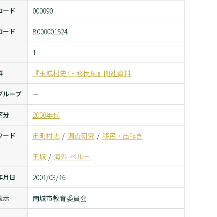
コード
000090
コード
B000001524
1
群
『玉城村史7・移民編』関連資料
グループ
ー
区分
2000年代
ワード
市町村史
調査研究
移民・出稼ぎ
玉城
海外-ペルー
年月日
2001/03/16
表示
南城市教育委員会