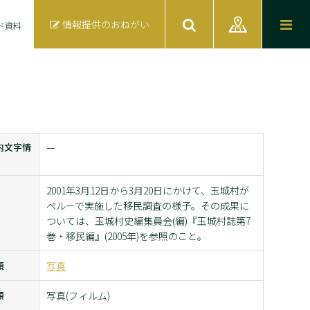
情報提供のおねがい
ド資料
内文字情
ー
2001年3月12日から3月20日にかけて、玉城村が
ペルーで実施した移民調査の様子。その成果に
ついては、玉城村史編集員会(編)『玉城村誌第7
巻・移民編』(2005年)を参照のこと。
類
写真
類
写真(フィルム)