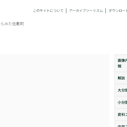
このサイトについて
アーカイブツーリズム
ダウンロー
からみた佐敷町
画像
報
解説
大分
小分
資料
内容