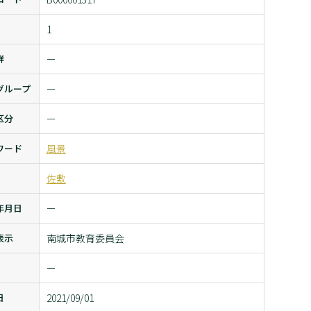
1
群
ー
グループ
ー
区分
ー
ワード
風景
佐敷
年月日
ー
表示
南城市教育委員会
ー
日
2021/09/01