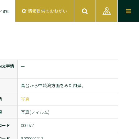
情報提供のおねがい
ド資料
内文字情
ー
高台から中城湾方面をみた風景。
類
写真
類
写真(フィルム)
コード
000077
コード
B000001317