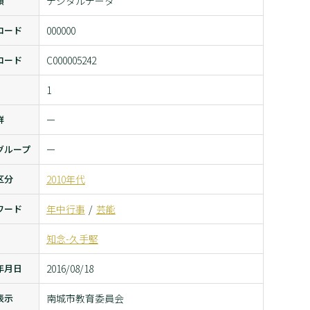
類
デジタルデータ
コード
000000
コード
C000005242
1
群
ー
グループ
ー
区分
2010年代
ワード
年中行事
芸能
知念-久手堅
年月日
2016/08/18
表示
南城市教育委員会