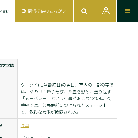
情報提供のおねがい
ド資料
内文字情
ー
ウークイ(旧盆最終日)の翌日、市内の一部の字で
は、あの世に帰りそびれた霊を慰め、送り返す
「ヌーバレー」という行事がおこなわれる。久
手堅では、公民館前に設けられたステージ上
で、多彩な芸能が披露される。
類
写真