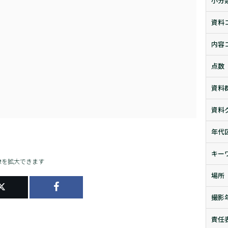
小分
資料
内容
点数
資料
資料
年代
キー
像を拡大できます
場所
撮影
責任