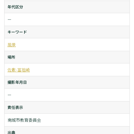
年代区分
ー
キーワード
風景
場所
佐敷-冨祖崎
撮影年月日
ー
責任表示
南城市教育委員会
出典