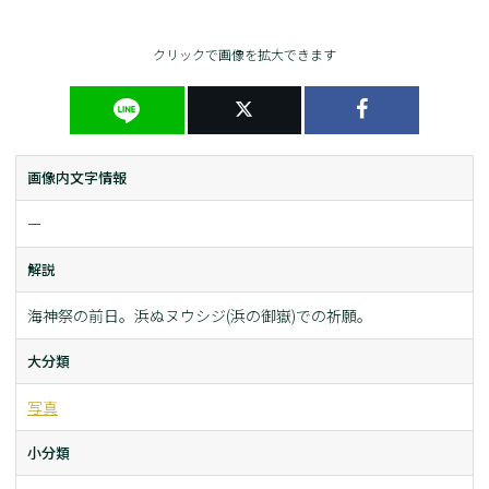
クリックで画像を拡大できます
画像内文字情報
ー
解説
海神祭の前日。浜ぬヌウシジ(浜の御嶽)での祈願。
大分類
写真
小分類