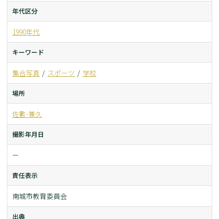
年代区分
1990年代
キーワード
集合写真
スポーツ
学校
場所
佐敷-兼久
撮影年月日
ー
責任表示
南城市教育委員会
出典